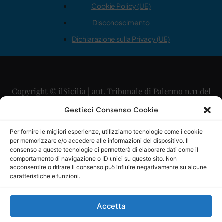
Cookie Policy (UE)
Disconoscimento
Dichiarazione sulla Privacy (UE)
Copyright © ilSicilia | aut. Tribunale di Palermo n.11 del
29/09/2015
Gestisci Consenso Cookie
Editore: Mercurio Comunicazione Soc. Coop. A.R.L.
Per fornire le migliori esperienze, utilizziamo tecnologie come i cookie
per memorizzare e/o accedere alle informazioni del dispositivo. Il
Direttore Editoriale: Maurizio Scaglione
consenso a queste tecnologie ci permetterà di elaborare dati come il
comportamento di navigazione o ID unici su questo sito. Non
Direttore Responsabile: Maria Calabrese
acconsentire o ritirare il consenso può influire negativamente su alcune
caratteristiche e funzioni.
p.zza Sant’Oliva, 9 – 90141 – Palermo – 091335557
P.IVA: 06334930820
Accetta
Mercurio Comunicazione Società Cooperativa a r.l. è