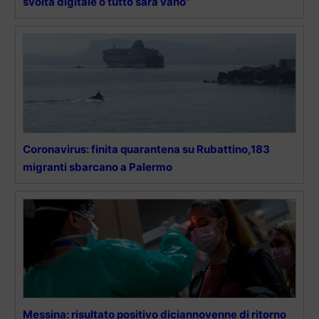
svolta digitale o tutto sarà vano”
Coronavirus: finita quarantena su Rubattino,183
migranti sbarcano a Palermo
Messina: risultato positivo diciannovenne di ritorno