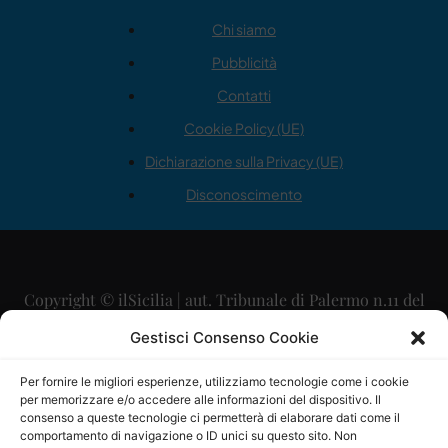
Chi siamo
Pubblicità
Contatti
Cookie Policy (UE)
Dichiarazione sulla Privacy (UE)
Disconoscimento
Copyright © ilSicilia | aut. Tribunale di Palermo n.11 del
29/09/2015
Gestisci Consenso Cookie
Editore: Mercurio Comunicazione Soc. Coop. A.R.L.
Per fornire le migliori esperienze, utilizziamo tecnologie come i cookie
per memorizzare e/o accedere alle informazioni del dispositivo. Il
Direttore Editoriale: Maurizio Scaglione
consenso a queste tecnologie ci permetterà di elaborare dati come il
comportamento di navigazione o ID unici su questo sito. Non