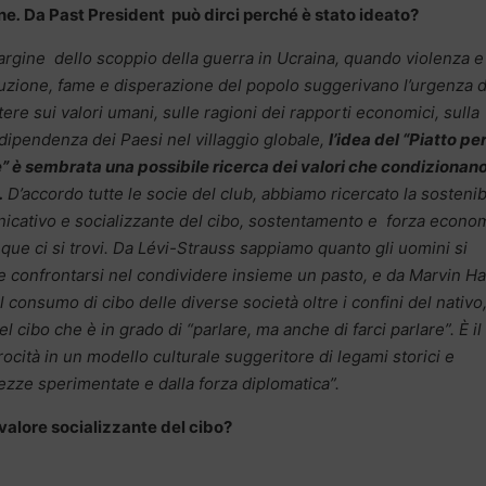
one
.
Da Past President può dirci perché è stato ideato?
argine dello scoppio della guerra in Ucraina, quando violenza e
ruzione, fame e disperazione del popolo suggerivano l’urgenza d
ttere sui valori umani, sulle ragioni dei rapporti economici, sulla
rdipendenza dei Paesi nel villaggio globale,
l’idea del “Piatto per
” è sembrata una possibile ricerca dei valori che condizionan
.
D’accordo tutte le socie del club, abbiamo ricercato la sostenibi
nicativo e socializzante del cibo, sostentamento e forza econo
unque ci si trovi. Da Lévi-Strauss sappiamo quanto gli uomini si
 e confrontarsi nel condividere insieme un pasto, e da Marvin Ha
l consumo di cibo delle diverse società
oltre i confini del nativo
l cibo che è in grado di “parlare, ma anche di farci parlare”. È il
procità in un modello culturale suggeritore di legami storici e
ezze sperimentate e dalla forza diplomatica”.
valore socializzante del cibo?