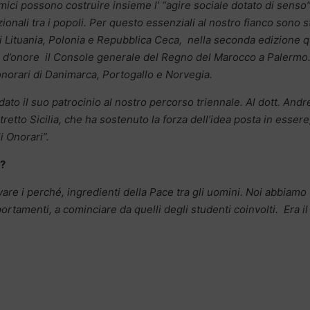
ici possono costruire insieme l’ “agire sociale dotato di senso”
onali tra i popoli. Per questo essenziali al nostro fianco sono st
di Lituania, Polonia e Repubblica Ceca, nella seconda edizione q
e d’onore
il Console generale del Regno del Marocco a Palermo
norari di Danimarca, Portogallo e Norvegia.
to il suo patrocinio al nostro percorso triennale. Al dott. Andr
etto Sicilia, che ha sostenuto la forza dell’idea posta in essere
i Onorari”.
o?
are i perché, ingredienti della Pace tra gli uomini. Noi abbiamo
rtamenti, a cominciare da quelli degli studenti coinvolti. Era il