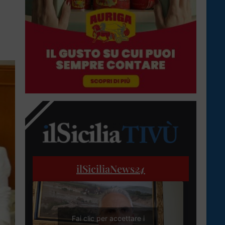
ilSiciliaNews
24
Fai clic per accettare i