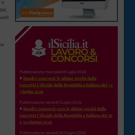
 e
ati,
uelli
.
ea
,
Pubblicazione: mercoledì 8 Luglio 2026
Bandi e concorsi: le ultime novità dalla
Gazzetta Ufficiale della Repubblica Italiana del 3 e
7 luglio 2026
Pubblicazione: venerdì 3 Luglio 2026
Bandi e concorsi: ecco le ultime novità dalla
Gazzetta Ufficiale della Repubblica Italiana del 26
e 30 giugno 2026
Pubblicazione: venerdì 26 Giugno 2026