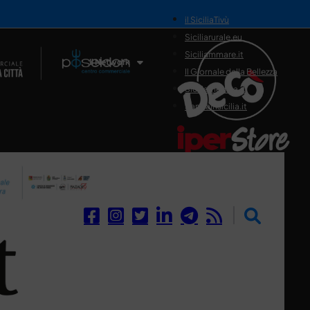
il SiciliaTivù
Siciliarurale.eu
Siciliammare.it
Il Network
Il Giornale della Bellezza
Siciliamedica.it
Sanitainsicilia.it