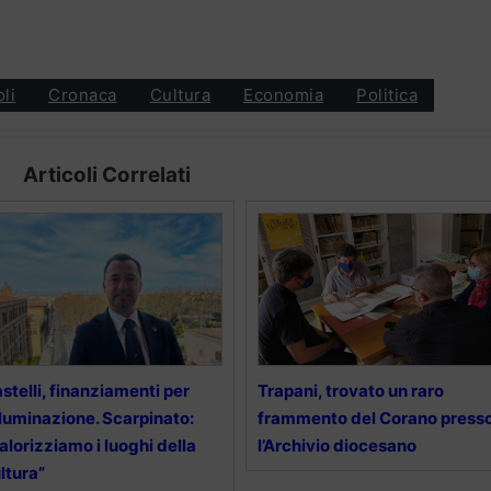
oli
Cronaca
Cultura
Economia
Politica
Articoli Correlati
stelli, finanziamenti per
Trapani, trovato un raro
illuminazione. Scarpinato:
frammento del Corano press
alorizziamo i luoghi della
l’Archivio diocesano
ltura”