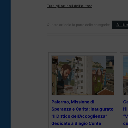
Tutti gli articoli dell'autore
Artic
Questo articolo fa parte delle categorie:
Palermo, Missione di
Ca
Speranza e Carità: inaugurato
l’
“Il Dittico dell’Accoglienza”
“V
dedicato a Biagio Conte
cu