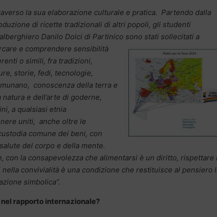
raverso la sua elaborazione culturale e pratica. Partendo dalla
oduzione di ricette tradizionali di altri popoli, gli studenti
’alberghiero Danilo Dolci di Partinico sono stati sollecitati a
rcare e
comprendere sensibilità
erenti o simili, fra tradizioni,
ure, storie, fedi, tecnologie,
omunano, conoscenza della terra e
 natura e dell’arte di goderne,
i, a qualsiasi etnia
nere uniti, anche oltre le
a custodia comune dei beni, con
è salute del corpo e della mente.
, con la consapevolezza che alimentarsi è un diritto, rispettare 
si nella convivialità è una condizione che restituisce al pensiero 
iazione simbolica”.
a nel rapporto internazionale?