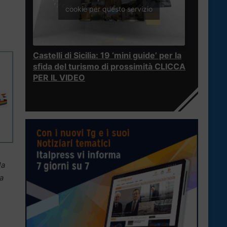
cookie per questo servizio
Castelli di Sicilia: 19 ‘mini guide’ per la
sfida del turismo di prossimità CLICCA
PER IL VIDEO
la
la