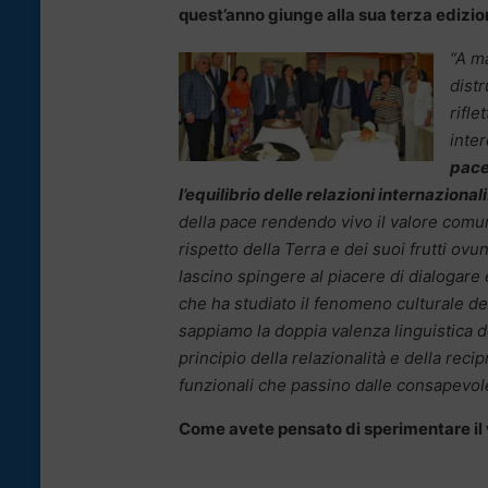
quest’anno giunge alla sua terza edizi
“A m
dist
rifle
inte
pace
l’equilibrio delle relazioni internazionali
della pace rendendo vivo il valore comu
rispetto della Terra e dei suoi frutti ov
lascino spingere al piacere di dialogare
che ha
studiato il fenomeno culturale
de
sappiamo
la doppia valenza linguistica de
principio della relazionalità e della reci
funzionali che passino dalle consapevol
Come avete pensato di sperimentare il 