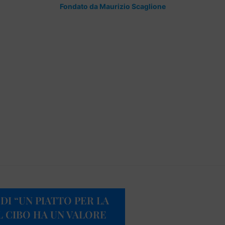
Fondato da Maurizio Scaglione
 DI “UN PIATTO PER LA
IL CIBO HA UN VALORE