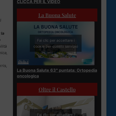
CLICCA PER IL VIDEO
La Buona Salute
i
 la
o
Fai clic per accettare i
lità
cookie per questo servizio
mica,
rris,
La Buona Salute 63° puntata: Ortopedia
,
oncologica
Oltre il Castello
Fai clic per accettare i