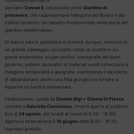
commissionato dal re
persiano
Cosroe II
, conosciuto come
Giardino di
primavera
, che rappresentava l’allegoria del Buono e del
Cattivo Governo. Un tassello fondamentale nella storia del
giardino mediterraneo.
Di sala in sala lo spettatore si troverà, dunque, immerso in
un grande paesaggio concepito come un puzzle in cui
piante endemiche, slogan politici, iconografie del buon
governo, pattern decorativi di materiali ruvidi intrecciano e
indagano temporalità e geografie, esprimendo il desiderio
di abbandonarsi dentro una fitta giungla ove tornare a
esperire un sentire elementare.
L’esposizione, curata da
Daniela Bigi
e
Gianna Di Piazza
insieme a
Gabriella Ciancimino
, rimarrà aperta al pubblico
fino al
24 agosto
, dal lunedì al (venerdì 9.30 – 18.30).
Apertura straordinaria il
16 giugno
dalle 9.30 – 18.30,
ingresso gratuito.