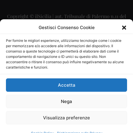
Copyright © ilSicilia | aut. Tribunale di Palermo n.11 del
29/09/2015
Gestisci Consenso Cookie
Editore: Mercurio Comunicazione Soc. Coop. A.R.L.
Per fornire le migliori esperienze, utilizziamo tecnologie come i cookie
per memorizzare e/o accedere alle informazioni del dispositivo. Il
Direttore Editoriale: Maurizio Scaglione
consenso a queste tecnologie ci permetterà di elaborare dati come il
comportamento di navigazione o ID unici su questo sito. Non
Direttore Responsabile: Maria Calabrese
acconsentire o ritirare il consenso può influire negativamente su alcune
caratteristiche e funzioni.
p.zza Sant’Oliva, 9 – 90141 – Palermo – 091335557
P.IVA: 06334930820
Accetta
Mercurio Comunicazione Società Cooperativa a r.l. è
iscritta al Registro degli Operatori di Comunicazione al
Nega
numero 26988
Visualizza preferenze
Sito gestito da
La Digitale srl
–
info@ladigitale.it