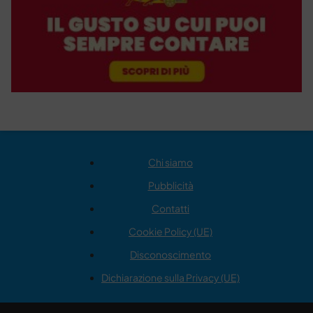
Chi siamo
Pubblicità
Contatti
Cookie Policy (UE)
Disconoscimento
Dichiarazione sulla Privacy (UE)