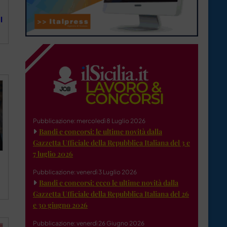
l
Pubblicazione: mercoledì 8 Luglio 2026
Bandi e concorsi: le ultime novità dalla
Gazzetta Ufficiale della Repubblica Italiana del 3 e
7 luglio 2026
Pubblicazione: venerdì 3 Luglio 2026
Bandi e concorsi: ecco le ultime novità dalla
Gazzetta Ufficiale della Repubblica Italiana del 26
e 30 giugno 2026
Pubblicazione: venerdì 26 Giugno 2026