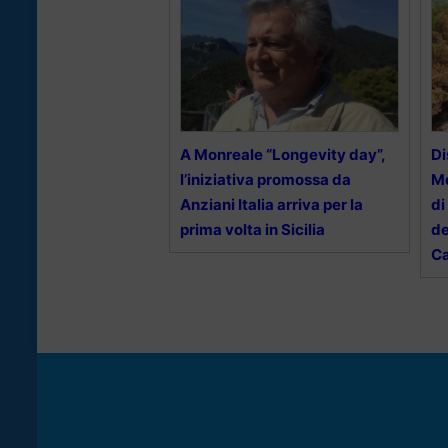
A Monreale “Longevity day”,
Di
l’iniziativa promossa da
Mo
Anziani Italia arriva per la
di
prima volta in Sicilia
de
Ca