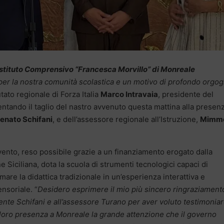
Istituto Comprensivo “Francesca Morvillo” di Monreale
per la nostra comunità scolastica e un motivo di profondo orgog
utato regionale di Forza Italia
Marco Intravaia
, presidente del
ando il taglio del nastro avvenuto questa mattina alla presen
enato Schifani
, e dell’assessore regionale all’Istruzione,
Mimm
rvento, reso possibile grazie a un finanziamento erogato dalla
 Siciliana, dota la scuola di strumenti tecnologici capaci di
mare la didattica tradizionale in un’esperienza interattiva e
nsoriale. “
Desidero esprimere il mio più sincero ringraziamento
ente Schifani e all’assessore Turano per aver voluto testimonia
 loro presenza a Monreale la grande attenzione che il governo