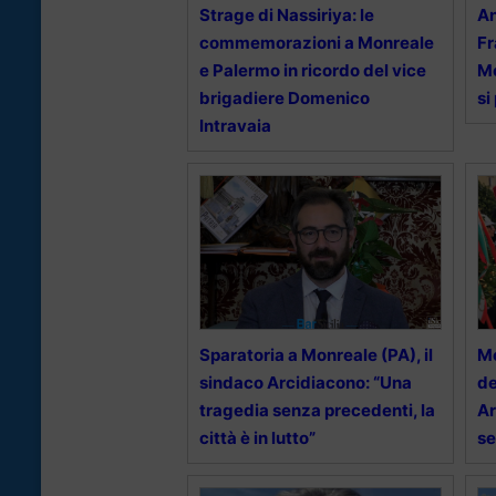
Strage di Nassiriya: le
An
commemorazioni a Monreale
Fr
e Palermo in ricordo del vice
Mo
brigadiere Domenico
si
Intravaia
Sparatoria a Monreale (PA), il
Mo
sindaco Arcidiacono: “Una
de
tragedia senza precedenti, la
Ar
città è in lutto”
se