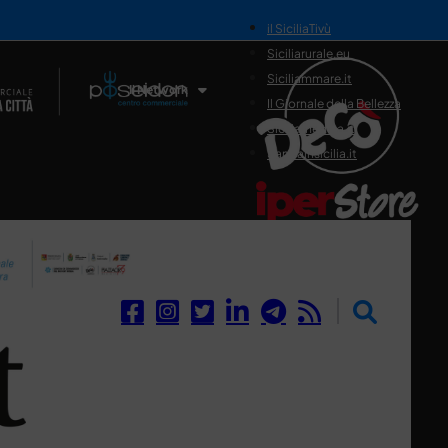
il SiciliaTivù
Siciliarurale.eu
Siciliammare.it
Il Network
Il Giornale della Bellezza
Siciliamedica.it
Sanitainsicilia.it