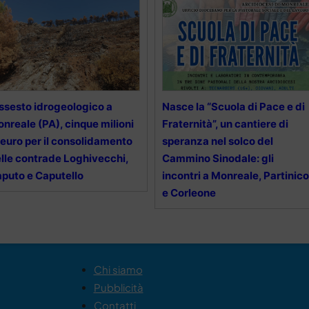
ssesto idrogeologico a
Nasce la “Scuola di Pace e di
nreale (PA), cinque milioni
Fraternità”, un cantiere di
 euro per il consolidamento
speranza nel solco del
lle contrade Loghivecchi,
Cammino Sinodale: gli
puto e Caputello
incontri a Monreale, Partinico
e Corleone
Chi siamo
Pubblicità
Contatti