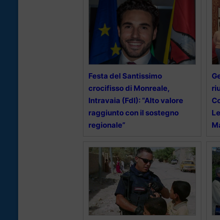
Festa del Santissimo
Ge
crocifisso di Monreale,
ri
Intravaia (FdI): “Alto valore
Co
raggiunto con il sostegno
Le
regionale”
Ma