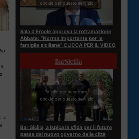
cookie per questo servizio
Sala d’Ercole approva la rottamazione,
Abbate: “Norma importante per le
famiglie siciliane” CLICCA PER IL VIDEO
lio
BarSicilia
za
o
Fai clic per accettare i
cookie per questo servizio
 al
re
Bar Sicilia, a Ispica la sfida per il futuro
passa dal nuovo governo della città