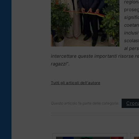
region
proseg
signifi
coetan
inclus
scolas
al per
intercettare queste importanti risorse re
ragazzi
“.
Tutti gli articoli dell'autore
Cron
Questo articolo fa parte delle categorie: