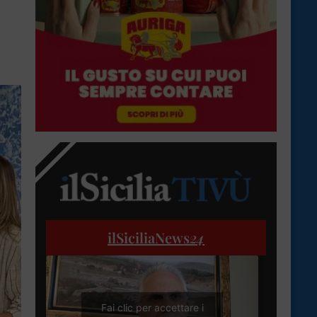
ilSiciliaNews
24
Fai clic per accettare i