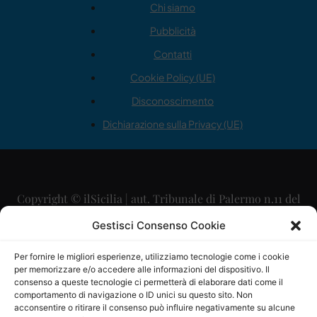
Chi siamo
Pubblicità
Contatti
Cookie Policy (UE)
Disconoscimento
Dichiarazione sulla Privacy (UE)
Copyright © ilSicilia | aut. Tribunale di Palermo n.11 del
29/09/2015
Gestisci Consenso Cookie
Editore: Mercurio Comunicazione Soc. Coop. A.R.L.
Per fornire le migliori esperienze, utilizziamo tecnologie come i cookie
per memorizzare e/o accedere alle informazioni del dispositivo. Il
Direttore Editoriale: Maurizio Scaglione
consenso a queste tecnologie ci permetterà di elaborare dati come il
comportamento di navigazione o ID unici su questo sito. Non
Direttore Responsabile: Maria Calabrese
acconsentire o ritirare il consenso può influire negativamente su alcune