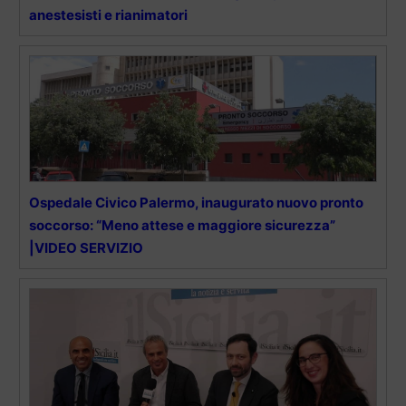
anestesisti e rianimatori
Ospedale Civico Palermo, inaugurato nuovo pronto
soccorso: “Meno attese e maggiore sicurezza”
|VIDEO SERVIZIO