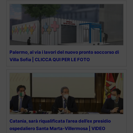
Palermo, al via i lavori del nuovo pronto soccorso di
Villa Sofia | CLICCA QUI PER LE FOTO
Catania, sarà riqualificata l’area dell’ex presidio
ospedaliero Santa Marta-Villermosa | VIDEO