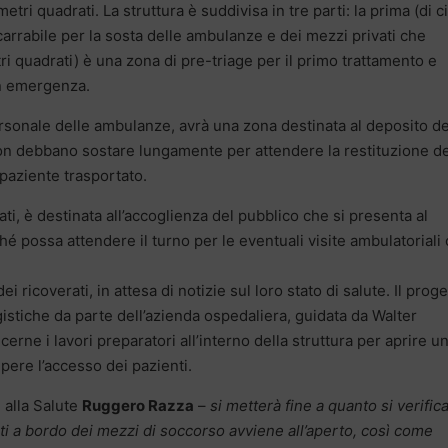
etri quadrati. La struttura è suddivisa in tre parti: la prima (di c
arrabile per la sosta delle ambulanze e dei mezzi privati che
ri quadrati) è una zona di pre-triage per il primo trattamento e
in emergenza.
personale delle ambulanze, avrà una zona destinata al deposito de
on debbano sostare lungamente per attendere la restituzione de
 paziente trasportato.
ati, è destinata all’accoglienza del pubblico che si presenta al
possa attendere il turno per le eventuali visite ambulatoriali 
i ricoverati, in attesa di notizie sul loro stato di salute. Il proge
gistiche da parte dell’azienda ospedaliera, guidata da Walter
erne i lavori preparatori all’interno della struttura per aprire u
ere l’accesso dei pazienti.
 alla Salute
Ruggero Razza
–
si metterà fine a quanto si verific
ti a bordo dei mezzi di soccorso avviene all’aperto, così come