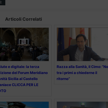
e
Articoli Correlati
lute e digitale: la terza
Razza alla Sanità, il Cimo: “No
izione del Forum Meridiano
tra i primi a chiederne il
nità Sicilia al Castello
ritorno”
aniace CLICCA PER LE
OTO