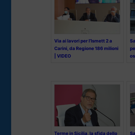
Via ai lavori per l’Ismett 2 a
Sa
Carini, da Regione 186 milioni
pe
| VIDEO
os
Terme in Sicilia, la sfida dello
Sa