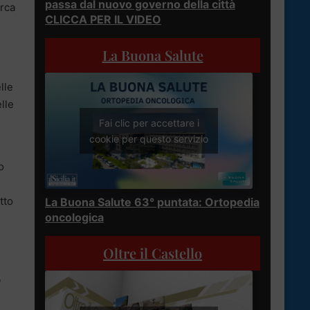
passa dal nuovo governo della città
irca
CLICCA PER IL VIDEO
La Buona Salute
lle
lle
Fai clic per accettare i
cookie per questo servizio
o
tto
La Buona Salute 63° puntata: Ortopedia
oncologica
n
Oltre il Castello
a