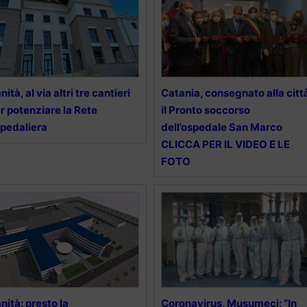
nità, al via altri tre cantieri
Catania, consegnato alla citt
r potenziare la Rete
il Pronto soccorso
pedaliera
dell’ospedale San Marco
CLICCA PER IL VIDEO E LE
FOTO
nità: presto la
Coronavirus, Musumeci: “In