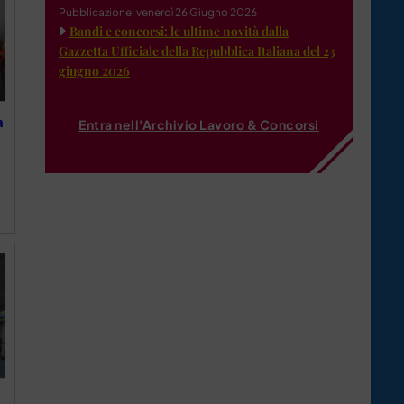
Pubblicazione: venerdì 26 Giugno 2026
Bandi e concorsi: le ultime novità dalla
Gazzetta Ufficiale della Repubblica Italiana del 23
giugno 2026
à
Entra nell'Archivio Lavoro & Concorsi