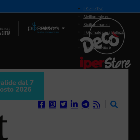
il SiciliaTivù
Siciliarurale.eu
Siciliammare.it
Il Network
Il Giornale della Bellezza
Siciliamedica.it
Sanitainsicilia.it