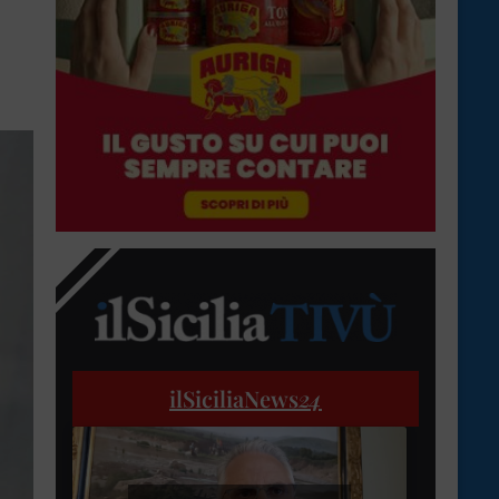
ilSiciliaNews
24