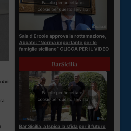
Fai clic per accettare i
cookie per questo servizio
Sala d’Ercole approva la rottamazione,
Abbate: “Norma importante per le
famiglie siciliane” CLICCA PER IL VIDEO
BarSicilia
a dei
Fai clic per accettare i
cookie per questo servizio
ura
Bar Sicilia, a Ispica la sfida per il futuro
i