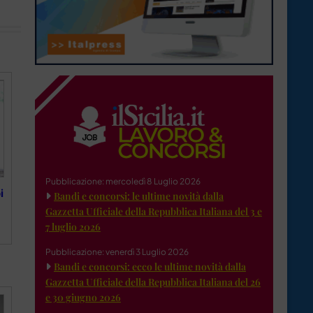
Pubblicazione: mercoledì 8 Luglio 2026
i
Bandi e concorsi: le ultime novità dalla
Gazzetta Ufficiale della Repubblica Italiana del 3 e
7 luglio 2026
Pubblicazione: venerdì 3 Luglio 2026
Bandi e concorsi: ecco le ultime novità dalla
Gazzetta Ufficiale della Repubblica Italiana del 26
e 30 giugno 2026