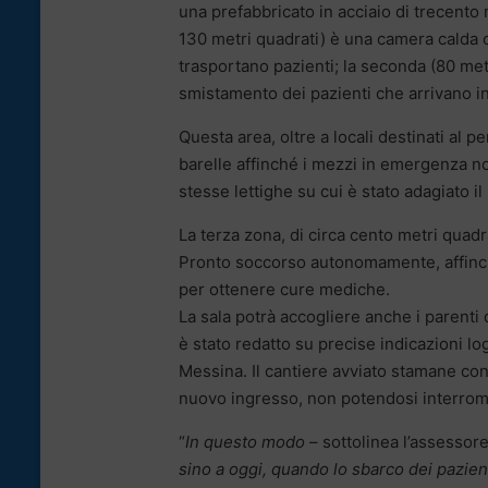
una prefabbricato in acciaio di trecento m
130 metri quadrati) è una camera calda c
trasportano pazienti; la seconda (80 met
smistamento dei pazienti che arrivano 
Questa area, oltre a locali destinati al 
barelle affinché i mezzi in emergenza n
stesse lettighe su cui è stato adagiato il
La terza zona, di circa cento metri quadr
Pronto soccorso autonomamente, affinché 
per ottenere cure mediche.
La sala potrà accogliere anche i parenti de
è stato redatto su precise indicazioni lo
Messina. Il cantiere avviato stamane conc
nuovo ingresso, non potendosi interromp
“
In questo modo
– sottolinea l’assessore
sino a oggi, quando lo sbarco dei pazien