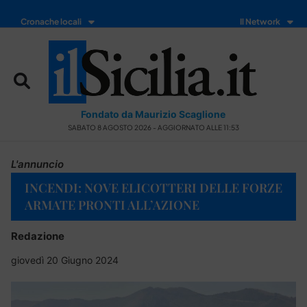
Cronache locali
Il Network
Fondato da Maurizio Scaglione
SABATO 8 AGOSTO 2026 - AGGIORNATO ALLE 11:53
L'annuncio
INCENDI: NOVE ELICOTTERI DELLE FORZE
ARMATE PRONTI ALL’AZIONE
Redazione
giovedì 20 Giugno 2024