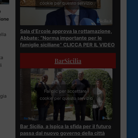
cookie per questo servizio
e
zione
Sala d’Ercole approva la rottamazione,
ella
Abbate: “Norma importante per le
famiglie siciliane” CLICCA PER IL VIDEO
ta
BarSicilia
i
Fai clic per accettare i
egia
cookie per questo servizio
Bar Sicilia, a Ispica la sfida per il futuro
passa dal nuovo governo della città