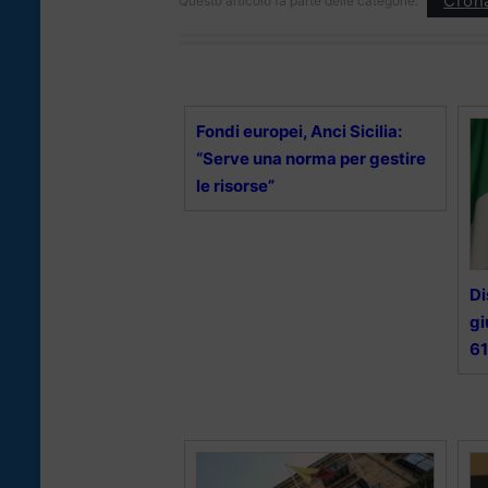
Cron
Questo articolo fa parte delle categorie:
Fondi europei, Anci Sicilia:
“Serve una norma per gestire
le risorse”
Di
gi
61