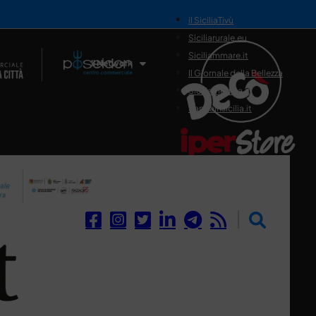
il SiciliaTivù
Siciliarurale.eu
Siciliammare.it
Il Network
Il Giornale della Bellezza
Siciliamedica.it
Sanitainsicilia.it