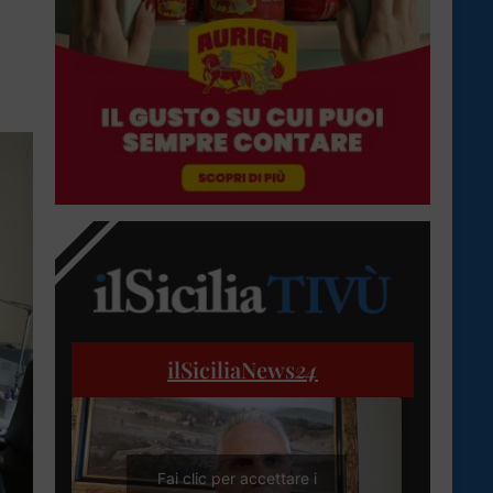
ilSiciliaNews
24
Fai clic per accettare i