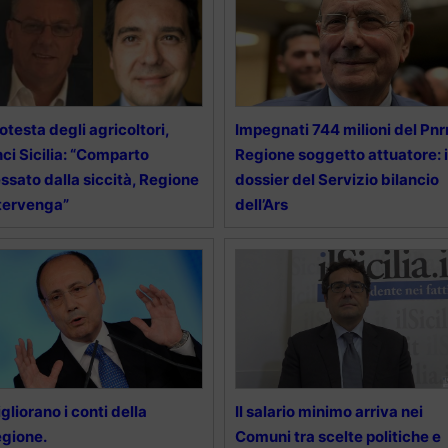
otesta degli agricoltori,
Impegnati 744 milioni del Pnrr
ci Sicilia: “Comparto
Regione soggetto attuatore: i
ssato dalla siccità, Regione
dossier del Servizio bilancio
tervenga”
dell’Ars
gliorano i conti della
Il salario minimo arriva nei
gione.
Comuni tra scelte politiche e