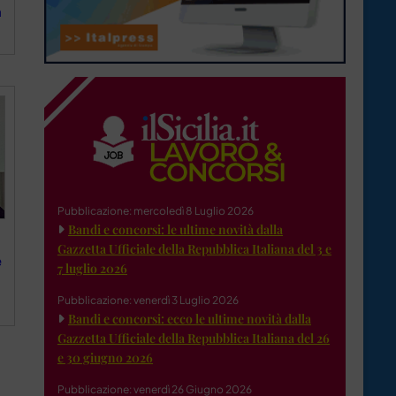
a
Pubblicazione: mercoledì 8 Luglio 2026
Bandi e concorsi: le ultime novità dalla
Gazzetta Ufficiale della Repubblica Italiana del 3 e
e
7 luglio 2026
Pubblicazione: venerdì 3 Luglio 2026
Bandi e concorsi: ecco le ultime novità dalla
Gazzetta Ufficiale della Repubblica Italiana del 26
e 30 giugno 2026
Pubblicazione: venerdì 26 Giugno 2026