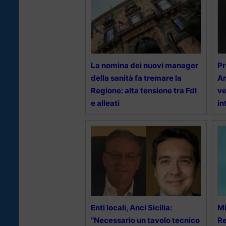
La nomina dei nuovi manager
Pr
della sanità fa tremare la
An
Regione: alta tensione tra FdI
ve
e alleati
in
Enti locali, Anci Sicilia:
Mi
“Necessario un tavolo tecnico
Re