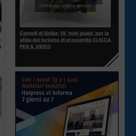
cookie per questo servizio
Castelli di Sicilia: 19 ‘mini guide’ per la
,
sfida del turismo di prossimità CLICCA
PER IL VIDEO
l