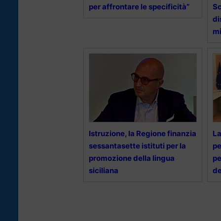
per affrontare le specificità”
Sc
di
mi
Istruzione, la Regione finanzia
La
sessantasette istituti per la
pe
promozione della lingua
pe
siciliana
de