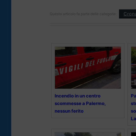
Cron
Questo articolo fa parte delle categorie:
Incendio in un centro
Pa
scommesse a Palermo,
st
nessun ferito
so
La