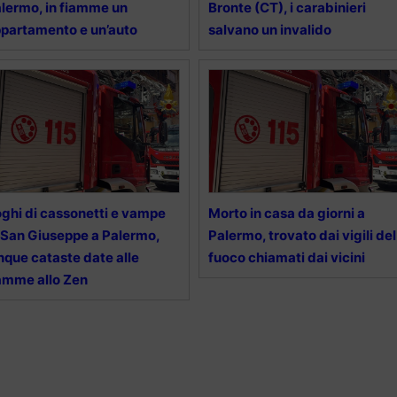
lermo, in fiamme un
Bronte (CT), i carabinieri
partamento e un’auto
salvano un invalido
ghi di cassonetti e vampe
Morto in casa da giorni a
 San Giuseppe a Palermo,
Palermo, trovato dai vigili del
nque cataste date alle
fuoco chiamati dai vicini
amme allo Zen