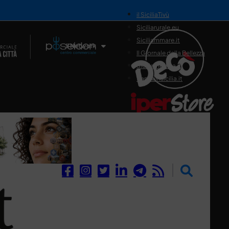
il SiciliaTivù
Siciliarurale.eu
Siciliammare.it
Il Network
Il Giornale della Bellezza
Siciliamedica.it
Sanitainsicilia.it