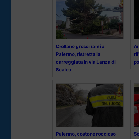
Crollano grossi rami a
An
Palermo, ristretta la
ri
carreggiata in via Lanza di
po
Scalea
Palermo, costone roccioso
Sc