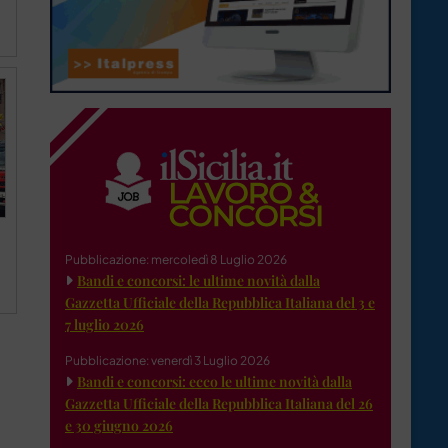
Pubblicazione: mercoledì 8 Luglio 2026
Bandi e concorsi: le ultime novità dalla
Gazzetta Ufficiale della Repubblica Italiana del 3 e
7 luglio 2026
Pubblicazione: venerdì 3 Luglio 2026
Bandi e concorsi: ecco le ultime novità dalla
Gazzetta Ufficiale della Repubblica Italiana del 26
e 30 giugno 2026