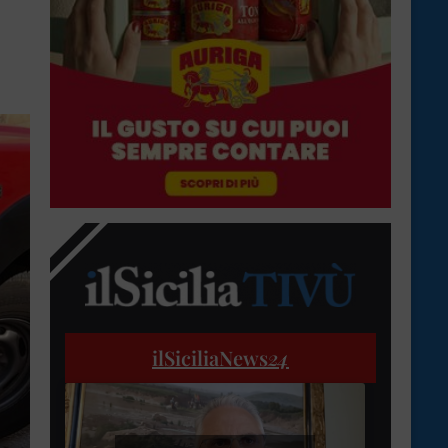
ilSiciliaNews
24