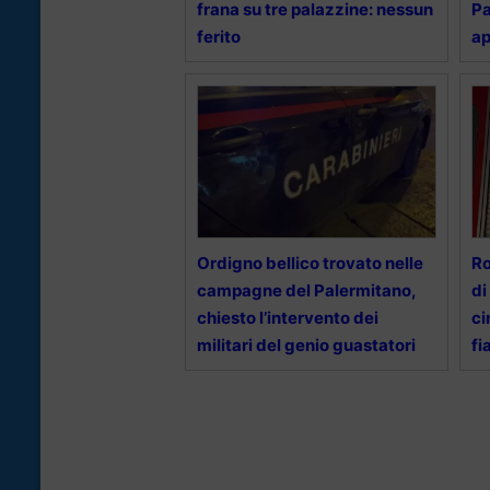
frana su tre palazzine: nessun
Pa
ferito
ap
Ordigno bellico trovato nelle
Ro
campagne del Palermitano,
di
chiesto l’intervento dei
ci
militari del genio guastatori
fi