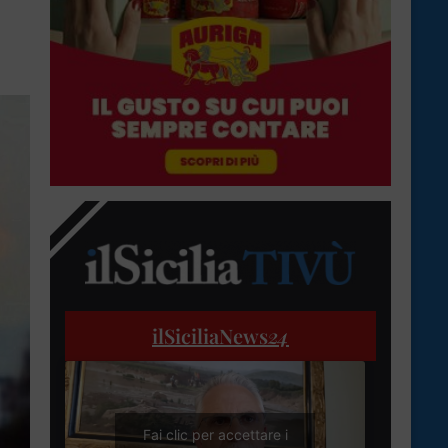
ilSiciliaNews
24
Fai clic per accettare i