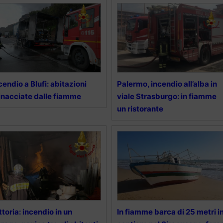
cendio a Blufi: abitazioni
Palermo, incendio all’alba in
nacciate dalle fiamme
viale Strasburgo: in fiamme
un ristorante
ttoria: incendio in un
In fiamme barca di 25 metri i