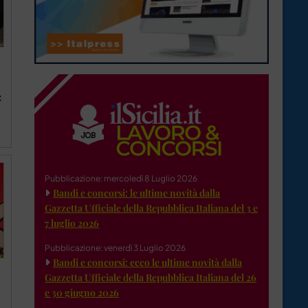
:
Pubblicazione: mercoledì 8 Luglio 2026
Bandi e concorsi: le ultime novità dalla
Gazzetta Ufficiale della Repubblica Italiana del 3 e
7 luglio 2026
Pubblicazione: venerdì 3 Luglio 2026
Bandi e concorsi: ecco le ultime novità dalla
Gazzetta Ufficiale della Repubblica Italiana del 26
e 30 giugno 2026