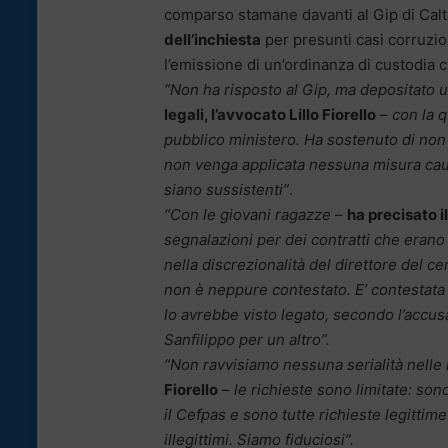
comparso stamane davanti al Gip di Calt
dell’inchiesta
per presunti casi corruzi
l’emissione di un’ordinanza di custodia c
“Non ha risposto al Gip, ma depositato un
legali, l’avvocato Lillo Fiorello
–
con la q
pubblico ministero. Ha sostenuto di non
non venga applicata nessuna misura caut
siano sussistenti”
.
“Con le giovani ragazze
–
ha precisato i
segnalazioni per dei contratti che erano
nella discrezionalità del direttore del 
non è neppure contestato. E’ contestata
lo avrebbe visto legato, secondo l’accu
Sanfilippo per un altro”.
“Non ravvisiamo nessuna serialità nelle r
Fiorello
–
le richieste sono limitate: son
il Cefpas e sono tutte richieste legittim
illegittimi. Siamo fiduciosi”.