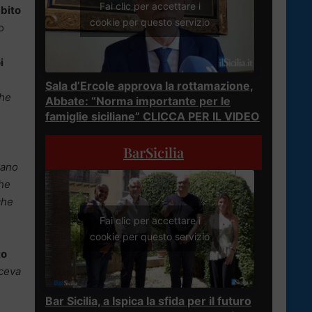
Fai clic per accettare i
mbito
cookie per questo servizio
o
i
Sala d’Ercole approva la rottamazione,
che
Abbate: “Norma importante per le
famiglie siciliane” CLICCA PER IL VIDEO
BarSicilia
vano
che
che
Fai clic per accettare i
cookie per questo servizio
to
aceva
Bar Sicilia, a Ispica la sfida per il futuro