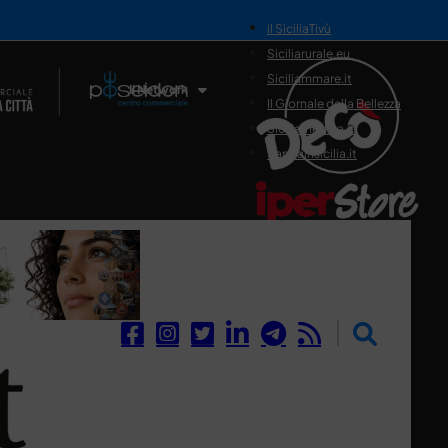
il SiciliaTivù
Siciliarurale.eu
Siciliammare.it
Il Network
Il Giornale della Bellezza
Siciliamedica.it
Sanitainsicilia.it