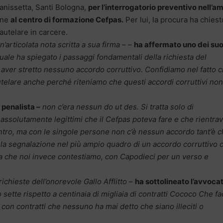
anissetta, Santi Bologna,
per l’interrogatorio preventivo nell’a
one
al centro di formazione Cefpas.
Per lui, la procura ha chiest
autelare in carcere.
’articolata nota scritta a sua firma
– –
ha affermato uno dei suo
uale ha spiegato i passaggi fondamentali della richiesta del
 aver stretto nessuno accordo corruttivo. Confidiamo nel fatto 
elare anche perché riteniamo che questi accordi corruttivi non
l penalista –
non c’era nessun do ut des. Si tratta solo di
 assolutamente legittimi che il Cefpas poteva fare e che rientra
centro, ma con le singole persone non c’è nessun accordo tant’è 
 la segnalazione nel più ampio quadro di un accordo corruttivo 
sa che noi invece contestiamo, con Capodieci per un verso e
ichieste dell’onorevole Gallo Afflitto
–
ha sottolineato l’avvoca
o sette rispetto a centinaia di migliaia di contratti Cococo Che f
e con contratti che nessuno ha mai detto che siano illeciti o