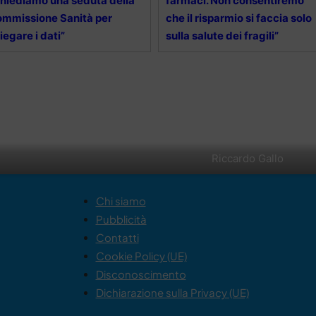
hiediamo una seduta della
farmaci. Non consentiremo
mmissione Sanità per
che il risparmio si faccia solo
iegare i dati”
sulla salute dei fragili”
Riccardo Gallo
Chi siamo
Pubblicità
Contatti
Cookie Policy (UE)
Disconoscimento
Dichiarazione sulla Privacy (UE)