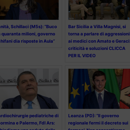
nità, Schillaci (M5s): “Buco
Bar Sicilia a Villa Magnisi, si
 quaranta milioni, governo
torna a parlare di aggressioni
hifani dia risposte in Aula”
ai medici con Amato e Geraci
criticità e soluzioni CLICCA
PER IL VIDEO
rdiochirurgie pediatriche di
Leanza (PD): “Il governo
ormina e Palermo, FdI Ars:
regionale fermi il decreto sui