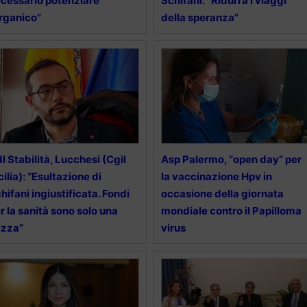
cessario potenziare
Schifani: “Ridurrà i viaggi
organico”
della speranza”
l Stabilità, Lucchesi (Cgil
Asp Palermo, “open day” per
cilia): “Esultazione di
la vaccinazione Hpv in
hifani ingiustificata. Fondi
occasione della giornata
r la sanità sono solo una
mondiale contro il Papilloma
ezza”
virus