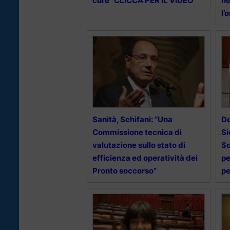
cure” CLICCA PER IL VIDEO
ne
l’
Sanità, Schifani: “Una
Dd
Commissione tecnica di
Si
valutazione sullo stato di
Sc
efficienza ed operatività dei
pe
Pronto soccorso”
p