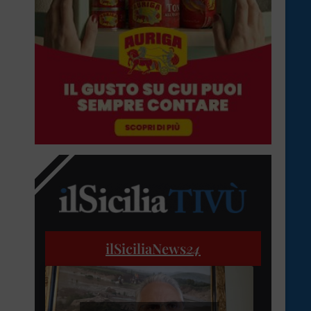
ilSiciliaNews
24