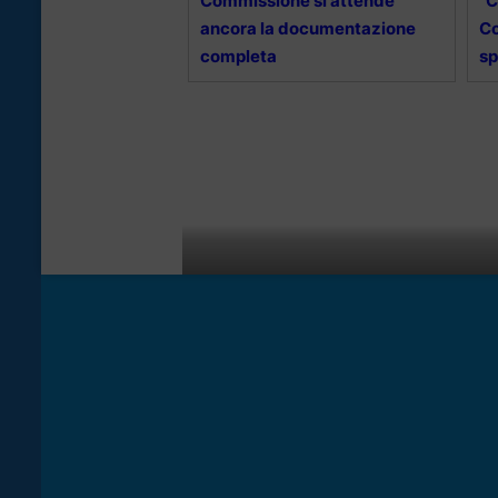
Commissione si attende
“C
ancora la documentazione
Co
completa
sp