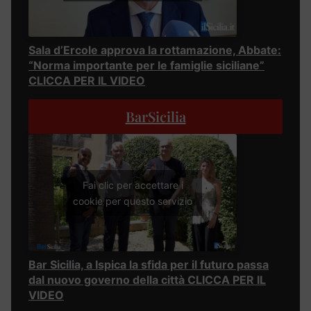
Sala d’Ercole approva la rottamazione, Abbate:
“Norma importante per le famiglie siciliane”
CLICCA PER IL VIDEO
BarSicilia
Fai clic per accettare i
cookie per questo servizio
Bar Sicilia, a Ispica la sfida per il futuro passa
dal nuovo governo della città CLICCA PER IL
VIDEO