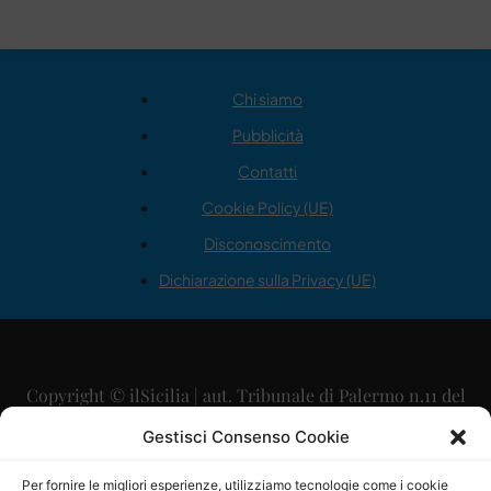
Chi siamo
Pubblicità
Contatti
Cookie Policy (UE)
Disconoscimento
Dichiarazione sulla Privacy (UE)
Copyright © ilSicilia | aut. Tribunale di Palermo n.11 del
29/09/2015
Gestisci Consenso Cookie
Editore: Mercurio Comunicazione Soc. Coop. A.R.L.
Per fornire le migliori esperienze, utilizziamo tecnologie come i cookie