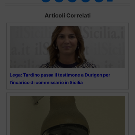
Articoli Correlati
Lega: Tardino passa il testimone a Durigon per
l’incarico di commissario in Sicilia