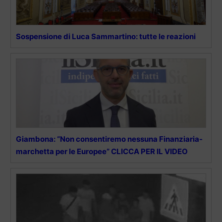
Sospensione di Luca Sammartino: tutte le reazioni
Giambona: “Non consentiremo nessuna Finanziaria-
marchetta per le Europee” CLICCA PER IL VIDEO