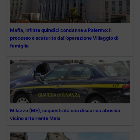
Mafia, inflitte quindici condanne a Palermo: il
processo è scaturito dall’operazione Villaggio di
famiglia
Milazzo (ME), sequestrata una discarica abusiva
vicino al torrente Mela