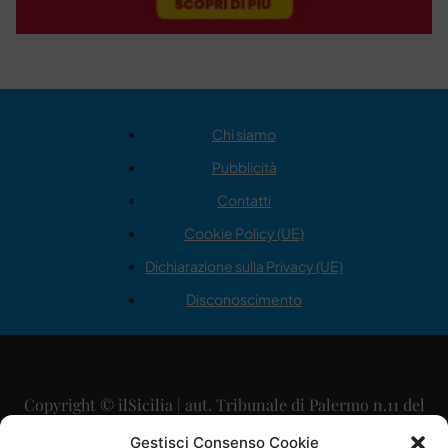
Chi siamo
Pubblicità
Contatti
Cookie Policy (UE)
Dichiarazione sulla Privacy (UE)
Disconoscimento
Copyright © ilSicilia | aut. Tribunale di Palermo n.11 del
29/09/2015
Gestisci Consenso Cookie