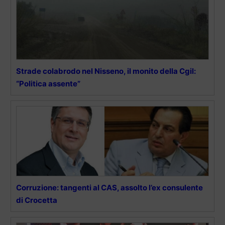
Strade colabrodo nel Nisseno, il monito della Cgil:
“Politica assente”
Corruzione: tangenti al CAS, assolto l’ex consulente
di Crocetta