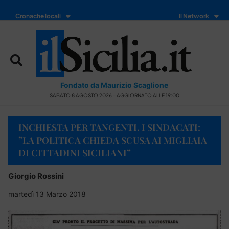
Cronache locali
Il Network
Fondato da Maurizio Scaglione
SABATO 8 AGOSTO 2026 - AGGIORNATO ALLE 19:00
INCHIESTA PER TANGENTI. I SINDACATI:
”LA POLITICA CHIEDA SCUSA AI MIGLIAIA
DI CITTADINI SICILIANI”
Giorgio Rossini
martedì 13 Marzo 2018