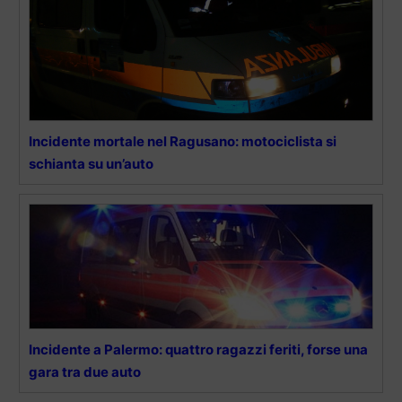
Incidente mortale nel Ragusano: motociclista si
schianta su un’auto
Incidente a Palermo: quattro ragazzi feriti, forse una
gara tra due auto