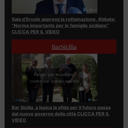
Sala d’Ercole approva la rottamazione, Abbate:
“Norma importante per le famiglie siciliane”
CLICCA PER IL VIDEO
BarSicilia
Fai clic per accettare i
cookie per questo servizio
Bar Sicilia, a Ispica la sfida per il futuro passa
dal nuovo governo della città CLICCA PER IL
VIDEO