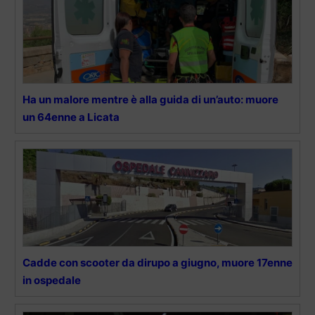
Ha un malore mentre è alla guida di un’auto: muore
un 64enne a Licata
Cadde con scooter da dirupo a giugno, muore 17enne
in ospedale