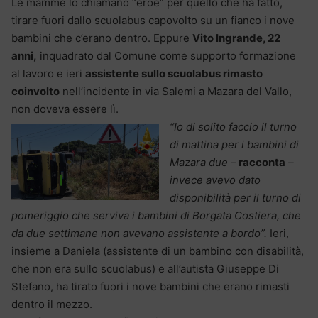
Le mamme lo chiamano “eroe” per quello che ha fatto,
tirare fuori dallo scuolabus capovolto su un fianco i nove
bambini che c’erano dentro. Eppure
Vito Ingrande, 22
anni,
inquadrato dal Comune come supporto formazione
al lavoro e ieri
assistente sullo scuolabus rimasto
coinvolto
nell’incidente in via Salemi a Mazara del Vallo,
non doveva essere lì.
“Io di solito faccio il turno
di mattina per i bambini di
Mazara due –
racconta
–
invece avevo dato
disponibilità per il turno di
pomeriggio che serviva i bambini di Borgata Costiera, che
da due settimane non avevano assistente a bordo”.
Ieri,
insieme a Daniela (assistente di un bambino con disabilità,
che non era sullo scuolabus) e all’autista Giuseppe Di
Stefano, ha tirato fuori i nove bambini che erano rimasti
dentro il mezzo.