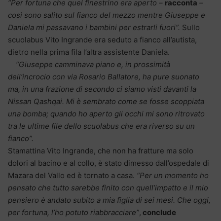
“Per fortuna che quel finestrino era aperto –
racconta
–
così sono salito sul fianco del mezzo mentre Giuseppe e
Daniela mi passavano i bambini per estrarli fuori”.
Sullo
scuolabus Vito Ingrande era seduto a fianco all’autista,
dietro nella prima fila l’altra assistente Daniela.
“Giuseppe camminava piano e, in prossimità
dell’incrocio con via Rosario Ballatore, ha pure suonato
ma, in una frazione di secondo ci siamo visti davanti la
Nissan Qashqai. Mi è sembrato come se fosse scoppiata
una bomba; quando ho aperto gli occhi mi sono ritrovato
tra le ultime file dello scuolabus che era riverso su un
fianco”.
Stamattina Vito Ingrande, che non ha fratture ma solo
dolori al bacino e al collo, è stato dimesso dall’ospedale di
Mazara del Vallo ed è tornato a casa.
“Per un momento ho
pensato che tutto sarebbe finito con quell’impatto e il mio
pensiero è andato subito a mia figlia di sei mesi. Che oggi,
per fortuna, l’ho potuto riabbracciare”
,
conclude