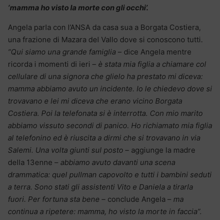
‘mamma ho visto la morte con gli occhi’.
Angela parla con l’ANSA da casa sua a Borgata Costiera,
una frazione di Mazara del Vallo dove si conoscono tutti.
“Qui siamo una grande famiglia
– dice Angela mentre
ricorda i momenti di ieri –
è stata mia figlia a chiamare col
cellulare di una signora che glielo ha prestato mi diceva:
mamma abbiamo avuto un incidente. Io le chiedevo dove si
trovavano e lei mi diceva che erano vicino Borgata
Costiera. Poi la telefonata si è interrotta. Con mio marito
abbiamo vissuto secondi di panico. Ho richiamato mia figlia
al telefonino ed è riuscita a dirmi che si trovavano in via
Salemi. Una volta giunti sul posto
– aggiunge la madre
della 13enne –
abbiamo avuto davanti una scena
drammatica: quel pullman capovolto e tutti i bambini seduti
a terra. Sono stati gli assistenti Vito e Daniela a tirarla
fuori. Per fortuna sta bene
– conclude Angela –
ma
continua a ripetere: mamma, ho visto la morte in faccia”.