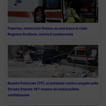
Palermo, motociclo finisce su una buca in viale
Regione Siciliana: morto il conducente
Buseto Palizzolo (TP), si schianta contro un palo sulla
Strada Statale 187: muore un motociclista
ventiduenne