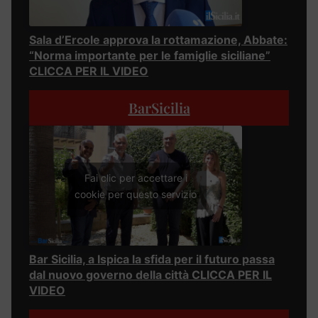
Sala d’Ercole approva la rottamazione, Abbate:
“Norma importante per le famiglie siciliane”
CLICCA PER IL VIDEO
BarSicilia
Fai clic per accettare i
cookie per questo servizio
Bar Sicilia, a Ispica la sfida per il futuro passa
dal nuovo governo della città CLICCA PER IL
VIDEO