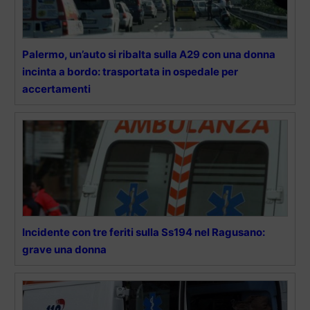
Palermo, un’auto si ribalta sulla A29 con una donna
incinta a bordo: trasportata in ospedale per
accertamenti
Incidente con tre feriti sulla Ss194 nel Ragusano:
grave una donna