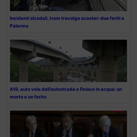
Incidenti stradali, tram travolge scooter: due feriti a
Palermo
A19, auto vola dall’autostrada e finisce in acqua: un
morto e un ferito