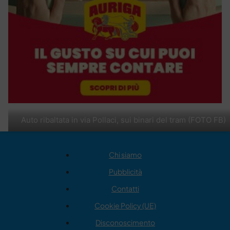
Auto ribaltata in via Pollaci, sui binari del tram (FOTO FB)
Chi siamo
Pubblicità
Contatti
Cookie Policy (UE)
Disconoscimento