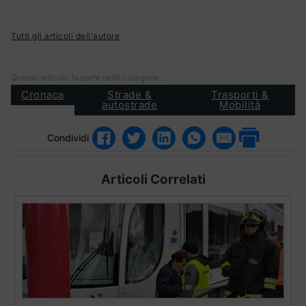
Tutti gli articoli dell'autore
Questo articolo fa parte delle categorie:
Cronaca
Strade &
Trasporti &
autostrade
Mobilità
Condividi
Articoli Correlati