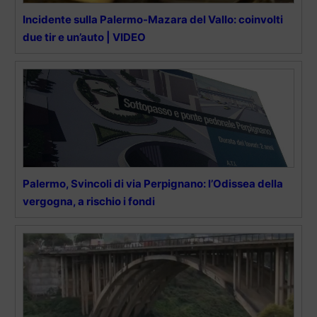
Incidente sulla Palermo-Mazara del Vallo: coinvolti
due tir e un’auto | VIDEO
Palermo, Svincoli di via Perpignano: l’Odissea della
vergogna, a rischio i fondi