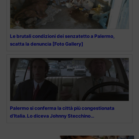
Le brutali condizioni dei senzatetto a Palermo,
scatta la denuncia [Foto Gallery]
Palermo si conferma la città più congestionata
d’Italia. Lo diceva Johnny Stecchino…