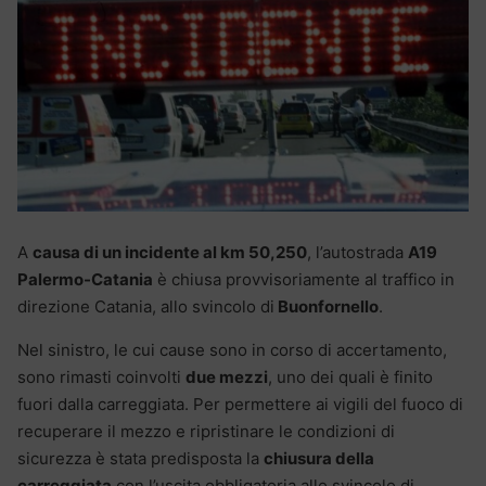
A
causa di un incidente al km 50,250
, l’autostrada
A19
Palermo-Catania
è chiusa provvisoriamente al traffico in
direzione Catania, allo svincolo di
Buonfornello
.
Nel sinistro, le cui cause sono in corso di accertamento,
sono rimasti coinvolti
due mezzi
, uno dei quali è finito
fuori dalla carreggiata. Per permettere ai vigili del fuoco di
recuperare il mezzo e ripristinare le condizioni di
sicurezza è stata predisposta la
chiusura della
carreggiata
con l’uscita obbligatoria allo svincolo di