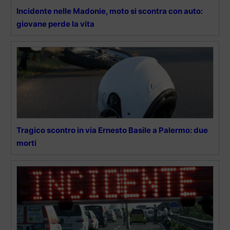
Incidente nelle Madonie, moto si scontra con auto:
giovane perde la vita
Tragico scontro in via Ernesto Basile a Palermo: due
morti