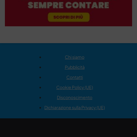
Chi siamo
Pubblicità
Contatti
Cookie Policy (UE)
Disconoscimento
Dichiarazione sulla Privacy (UE)