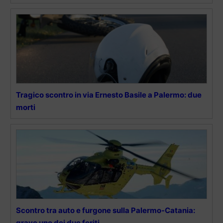
Tragico scontro in via Ernesto Basile a Palermo: due
morti
Scontro tra auto e furgone sulla Palermo-Catania:
grave uno dei due feriti