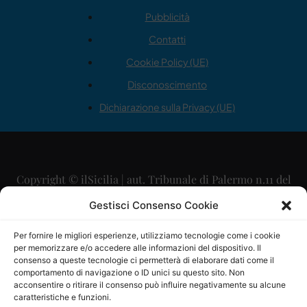
Pubblicità
Contatti
Cookie Policy (UE)
Disconoscimento
Dichiarazione sulla Privacy (UE)
Copyright © ilSicilia | aut. Tribunale di Palermo n.11 del
29/09/2015
Gestisci Consenso Cookie
Editore: Mercurio Comunicazione Soc. Coop. A.R.L.
Per fornire le migliori esperienze, utilizziamo tecnologie come i cookie
per memorizzare e/o accedere alle informazioni del dispositivo. Il
Direttore Editoriale: Maurizio Scaglione
consenso a queste tecnologie ci permetterà di elaborare dati come il
comportamento di navigazione o ID unici su questo sito. Non
Direttore Responsabile: Maria Calabrese
acconsentire o ritirare il consenso può influire negativamente su alcune
caratteristiche e funzioni.