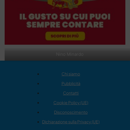
Nino Minardo
Chi siamo
Pubblicità
Contatti
Cookie Policy (UE)
Disconoscimento
Dichiarazione sulla Privacy (UE)