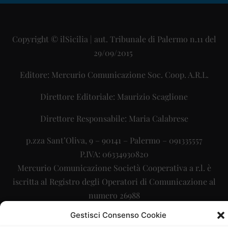
Copyright © ilSicilia | aut. Tribunale di Palermo n.11 del
29/09/2015
Editore: Mercurio Comunicazione Soc. Coop. A.R.L.
Direttore Editoriale: Maurizio Scaglione
Direttore Responsabile: Maria Calabrese
p.zza Sant’Oliva, 9 – 90141 – Palermo – 091335557
P.IVA: 06334930820
Mercurio Comunicazione Società Cooperativa a r.l. è
iscritta al Registro degli Operatori di Comunicazione al
numero 26988
Gestisci Consenso Cookie
Sito gestito da
La Digitale srl
–
info@ladigitale.it