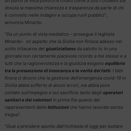
un punto di vista politico è chiaro come a tutti i cittadini sia
dovuta la massima chiarezza e trasparenza da parte di chi
è coinvolto nelle indagini e occupa ruoli pubblici”
,
annuncia Minardo.
“
Da un punto di vista mediatico
– prosegue il leghista
Minardo-
mi aspetto che la Sicilia non finisca adesso nel
solito tritacarne del
giustizialismo
da salotto tv. In una
giornata non certamente piacevole ricordo a me stesso e a
tutti che la ragionevolezza e la giustizia esigono
equilibrio
tra la presunzione di innocenza e la verità dei fatti.
I fatti
finora ci dicono che la gestione dell’emergenza covid-19 in
Sicilia abbia sofferto di alcuni errori, ma abbia pure
contato sull’impegno e sul sacrificio tanto degli
operatori
sanitari e dei volontari
in prima fila quanto dei
rappresentanti delle
Istituzioni
che hanno lavorato senza
tregua”.
“
Guai a prendere spunto dall’inchiesta di oggi per buttare