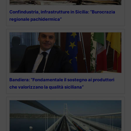
Confindustria, infrastrutture in Sicilia: “Burocrazia
regionale pachidermica”
Bandiera: “Fondamentale il sostegno ai produttori
che valorizzano la qualità siciliana”