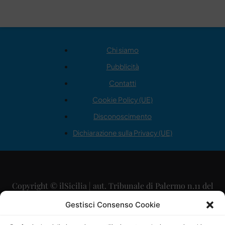
Chi siamo
Pubblicità
Contatti
Cookie Policy (UE)
Disconoscimento
Dichiarazione sulla Privacy (UE)
Copyright © ilSicilia | aut. Tribunale di Palermo n.11 del
29/09/2015
Gestisci Consenso Cookie
Editore: Mercurio Comunicazione Soc. Coop. A.R.L.