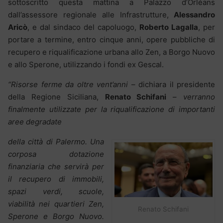
sottoscritto questa mattina a Palazzo d’Orléans
dall’assessore regionale alle Infrastrutture,
Alessandro
Aricò
, e dal sindaco del capoluogo,
Roberto Lagalla
, per
portare a termine, entro cinque anni, opere pubbliche di
recupero e riqualificazione urbana allo Zen, a Borgo Nuovo
e allo Sperone, utilizzando i fondi ex Gescal.
“Risorse ferme da oltre vent’anni
– dichiara il presidente
della Regione Siciliana,
Renato Schifani
–
verranno
finalmente utilizzate per la riqualificazione di importanti
aree degradate
della città di Palermo. Una
corposa dotazione
finanziaria che servirà per
il recupero di immobili,
spazi verdi, scuole,
viabilità nei quartieri Zen,
Renato Schifani
Sperone e Borgo Nuovo.