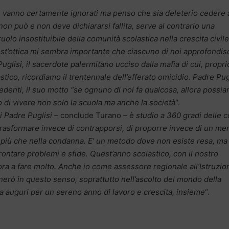
vanno certamente ignorati ma penso che sia deleterio cedere a
 non può e non deve dichiararsi fallita, serve al contrario una
lo insostituibile della comunità scolastica nella crescita civile
st’ottica mi sembra importante che ciascuno di noi approfondisc
uglisi, il sacerdote palermitano ucciso dalla mafia di cui, propri
stico, ricordiamo il trentennale dell’efferato omicidio. Padre Pug
redenti, il suo motto “se ognuno di noi fa qualcosa, allora possi
 di vivere non solo la scuola ma anche la società
“.
i Padre Puglisi
– conclude Turano –
è studio a 360 gradi delle 
 trasformare invece di contrapporsi, di proporre invece di un me
a più che nella condanna. E’ un metodo dove non esiste resa, ma
ffrontare problemi e sfide. Quest’anno scolastico, con il nostro
ora a fare molto. Anche io come assessore regionale all’Istruzio
erò in questo senso, soprattutto nell’ascolto del mondo della
ra auguri per un sereno anno di lavoro e crescita, insieme
“.