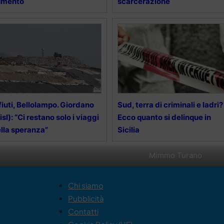
umento
scarcerazione
fiuti, Bellolampo. Giordano
Sud, terra di criminali e ladri?
isl): “Ci restano solo i viaggi
Ecco quanto si delinque in
lla speranza”
Sicilia
Mimmo Turano
Chi siamo
Pubblicità
Contatti