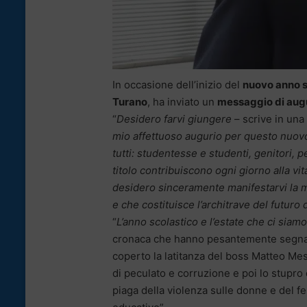
In occasione dell’inizio del
nuovo anno sc
Turano
, ha inviato un
messaggio di augu
“
Desidero farvi giungere
– scrive in una
mio affettuoso augurio per questo nuov
tutti: studentesse e studenti, genitori, 
titolo contribuiscono ogni giorno alla vit
desidero sinceramente manifestarvi la mi
e che costituisce l’architrave del futuro 
“
L’anno scolastico e l’estate che ci siamo 
cronaca che hanno pesantemente segnato 
coperto la latitanza del boss Matteo Me
di peculato e corruzione e poi lo stupro 
piaga della violenza sulle donne e del f