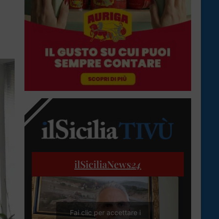
ilSiciliaNews
24
Fai clic per accettare i