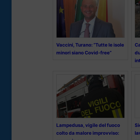
Vaccini, Turano: “Tutte le isole
Ca
minori siano Covid-free”
du
in
Lampedusa, vigile del fuoco
Si
colto da malore improvviso:
la