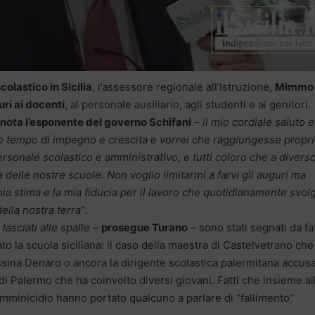
olastico in Sicilia
, l’assessore regionale all’Istruzione,
Mimmo
ri ai docenti
, al personale ausiliario, agli studenti e ai genitori.
nota l’esponente del governo Schifani
–
il mio cordiale saluto e 
o tempo di impegno e crescita e vorrei che raggiungesse propr
personale scolastico e amministrativo, e tutti coloro che a divers
a delle nostre scuole. Non voglio limitarmi a farvi gli auguri ma
a stima e la mia fiducia per il lavoro che quotidianamente svol
della nostra terra
“.
lasciati alle spalle
–
prosegue Turano
– sono stati segnati da fat
la scuola siciliana: il caso della maestra di Castelvetrano che
ssina Denaro o ancora la dirigente scolastica palermitana accus
di Palermo che ha coinvolto diversi giovani. Fatti che insieme al
emminicidio hanno portato qualcuno a parlare di “fallimento”