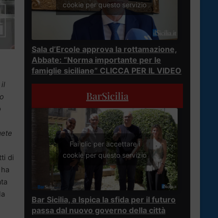
cookie per questo servizio
Sala d’Ercole approva la rottamazione,
Abbate: “Norma importante per le
famiglie siciliane” CLICCA PER IL VIDEO
il
BarSicilia
io
o
gete
Fai clic per accettare i
cookie per questo servizio
ti di
 ha
ata
la
Bar Sicilia, a Ispica la sfida per il futuro
passa dal nuovo governo della città