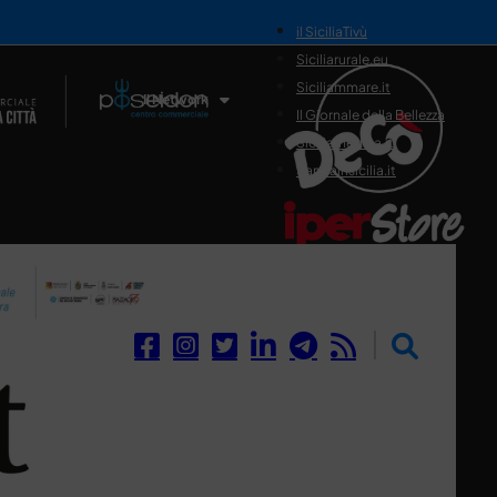
il SiciliaTivù
Siciliarurale.eu
Siciliammare.it
Il Network
Il Giornale della Bellezza
Siciliamedica.it
Sanitainsicilia.it