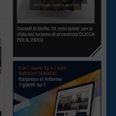
cookie per questo servizio
Castelli di Sicilia: 19 ‘mini guide’ per la
sfida del turismo di prossimità CLICCA
PER IL VIDEO
n