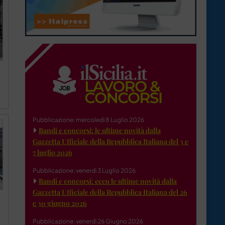
Pubblicazione: mercoledì 8 Luglio 2026
Bandi e concorsi: le ultime novità dalla
Gazzetta Ufficiale della Repubblica Italiana del 3 e
7 luglio 2026
Pubblicazione: venerdì 3 Luglio 2026
Bandi e concorsi: ecco le ultime novità dalla
Gazzetta Ufficiale della Repubblica Italiana del 26
e 30 giugno 2026
Pubblicazione: venerdì 26 Giugno 2026