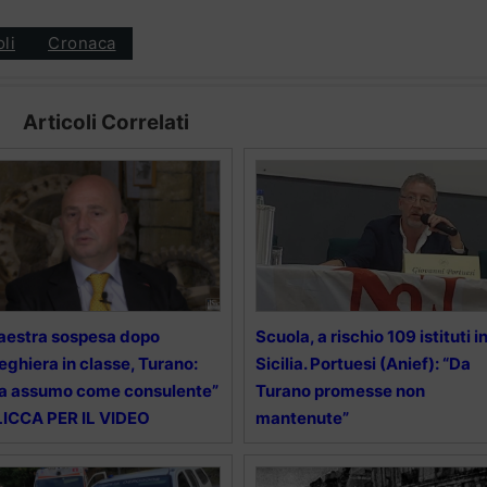
oli
Cronaca
Articoli Correlati
estra sospesa dopo
Scuola, a rischio 109 istituti i
eghiera in classe, Turano:
Sicilia. Portuesi (Anief): “Da
a assumo come consulente”
Turano promesse non
ICCA PER IL VIDEO
mantenute”