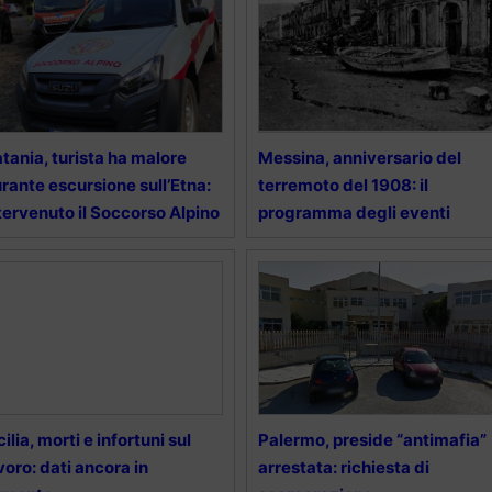
tania, turista ha malore
Messina, anniversario del
rante escursione sull’Etna:
terremoto del 1908: il
tervenuto il Soccorso Alpino
programma degli eventi
cilia, morti e infortuni sul
Palermo, preside “antimafia”
voro: dati ancora in
arrestata: richiesta di