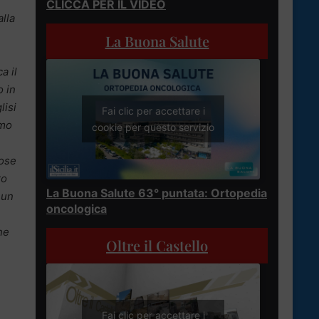
CLICCA PER IL VIDEO
lla
La Buona Salute
a il
o in
lisi
Fai clic per accettare i
amo
cookie per questo servizio
cose
ro
La Buona Salute 63° puntata: Ortopedia
 un
oncologica
ne
Oltre il Castello
Fai clic per accettare i