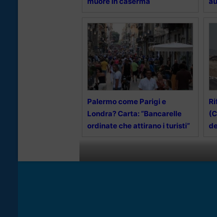
muore in caserma
a
Palermo come Parigi e
Ri
Londra? Carta: “Bancarelle
(C
ordinate che attirano i turisti”
de