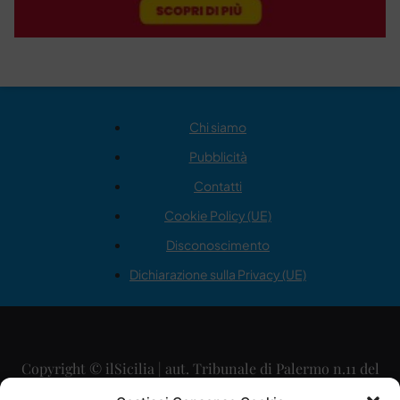
Chi siamo
Pubblicità
Contatti
Cookie Policy (UE)
Disconoscimento
Dichiarazione sulla Privacy (UE)
Copyright © ilSicilia | aut. Tribunale di Palermo n.11 del
29/09/2015