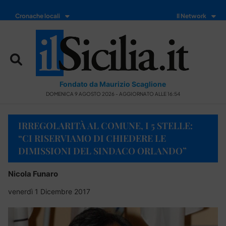
Cronache locali
Il Network
Fondato da Maurizio Scaglione
DOMENICA 9 AGOSTO 2026 - AGGIORNATO ALLE 16:54
IRREGOLARITÀ AL COMUNE, I 5 STELLE:
“CI RISERVIAMO DI CHIEDERE LE
DIMISSIONI DEL SINDACO ORLANDO”
Nicola Funaro
venerdì 1 Dicembre 2017