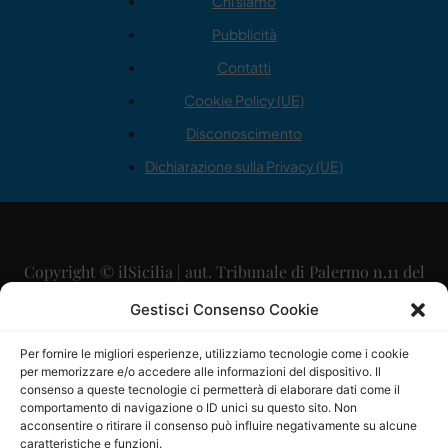
Chi siamo
Pubblicità
Contatti
Cookie Policy (UE)
Disconoscimento
Dichiarazione sulla Privacy (UE)
Copyright © ilSicilia | aut. Tribunale di Palermo n.11 del
29/09/2015
Gestisci Consenso Cookie
Editore: Mercurio Comunicazione Soc. Coop. A.R.L.
Per fornire le migliori esperienze, utilizziamo tecnologie come i cookie
per memorizzare e/o accedere alle informazioni del dispositivo. Il
Direttore Editoriale: Maurizio Scaglione
consenso a queste tecnologie ci permetterà di elaborare dati come il
comportamento di navigazione o ID unici su questo sito. Non
Direttore Responsabile: Maria Calabrese
acconsentire o ritirare il consenso può influire negativamente su alcune
caratteristiche e funzioni.