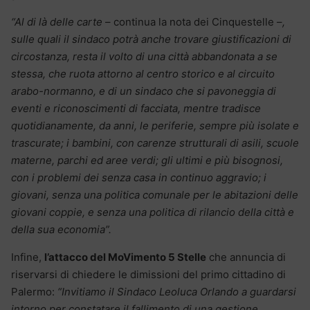
“Al di là delle carte
– continua la nota dei Cinquestelle –
,
sulle quali il sindaco potrà anche trovare giustificazioni di
circostanza, resta il volto di una città abbandonata a se
stessa, che ruota attorno al centro storico e al circuito
arabo-normanno, e di un sindaco che si pavoneggia di
eventi e riconoscimenti di facciata, mentre tradisce
quotidianamente, da anni, le periferie, sempre più isolate e
trascurate; i bambini, con carenze strutturali di asili, scuole
materne, parchi ed aree verdi; gli ultimi e più bisognosi,
con i problemi dei senza casa in continuo aggravio; i
giovani, senza una politica comunale per le abitazioni delle
giovani coppie, e senza una politica di rilancio della città e
della sua economia”.
Infine,
l’attacco del MoVimento 5 Stelle
che annuncia di
riservarsi di chiedere le dimissioni del primo cittadino di
Palermo:
“Invitiamo il Sindaco Leoluca Orlando a guardarsi
intorno per constatare il fallimento di una gestione