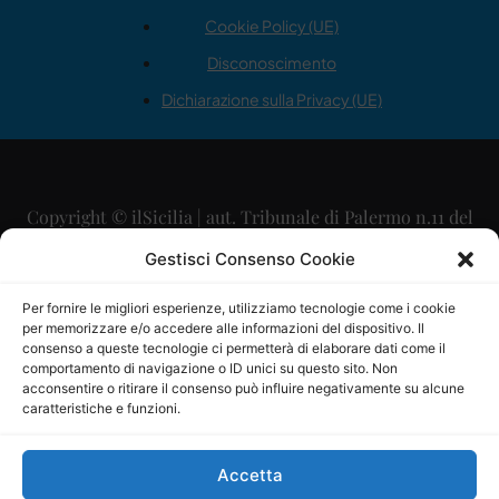
Cookie Policy (UE)
Disconoscimento
Dichiarazione sulla Privacy (UE)
Copyright © ilSicilia | aut. Tribunale di Palermo n.11 del
29/09/2015
Gestisci Consenso Cookie
Editore: Mercurio Comunicazione Soc. Coop. A.R.L.
Per fornire le migliori esperienze, utilizziamo tecnologie come i cookie
per memorizzare e/o accedere alle informazioni del dispositivo. Il
Direttore Editoriale: Maurizio Scaglione
consenso a queste tecnologie ci permetterà di elaborare dati come il
comportamento di navigazione o ID unici su questo sito. Non
Direttore Responsabile: Maria Calabrese
acconsentire o ritirare il consenso può influire negativamente su alcune
caratteristiche e funzioni.
p.zza Sant’Oliva, 9 – 90141 – Palermo – 091335557
P.IVA: 06334930820
Accetta
Mercurio Comunicazione Società Cooperativa a r.l. è