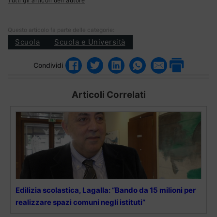
Tutti gli articoli dell'autore
Questo articolo fa parte delle categorie:
Scuola
Scuola e Università
Condividi
Articoli Correlati
Edilizia scolastica, Lagalla: “Bando da 15 milioni per
realizzare spazi comuni negli istituti”