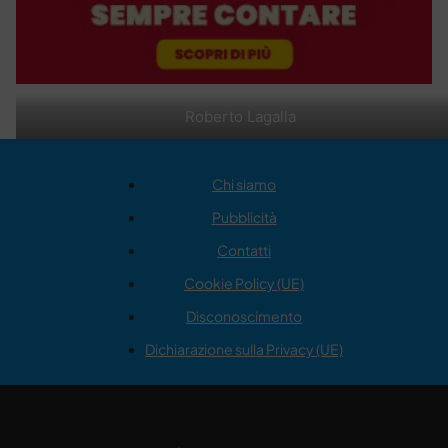
Roberto Lagalla
Chi siamo
Pubblicità
Contatti
Cookie Policy (UE)
Disconoscimento
Dichiarazione sulla Privacy (UE)