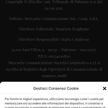
Copyright © ilSicilia | aut. Tribunale di Palermo n.11 del
29/09/2015
Editore: Mercurio Comunicazione Soc. Coop. A.R.L.
Direttore Editoriale: Maurizio Scaglione
Direttore Responsabile: Maria Calabrese
p.zza Sant’Oliva, 9 – 90141 – Palermo – 091335557
P.IVA: 06334930820
Mercurio Comunicazione Società Cooperativa a r.l. è
iscritta al Registro degli Operatori di Comunicazione al
numero 26988
Sito gestito da
La Digitale srl
–
info@ladigitale.it
Gestisci Consenso Cookie
Per fornire le migliori esperienze, utilizziamo tecnologie come i cookie per
memorizzare e/o accedere alle informazioni del dispositivo. Il consenso a
queste tecnologie ci permetterà di elaborare dati come il comportamento di