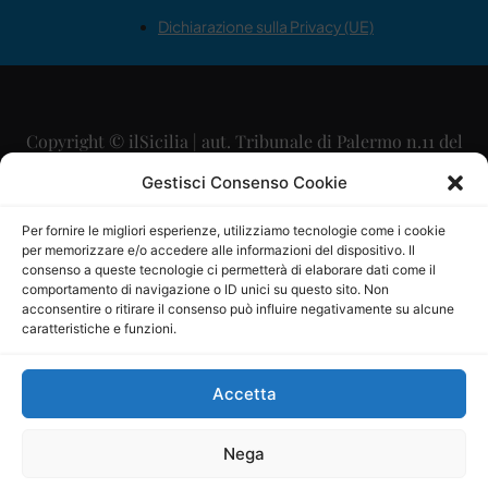
Dichiarazione sulla Privacy (UE)
Copyright © ilSicilia | aut. Tribunale di Palermo n.11 del
29/09/2015
Gestisci Consenso Cookie
Editore: Mercurio Comunicazione Soc. Coop. A.R.L.
Per fornire le migliori esperienze, utilizziamo tecnologie come i cookie
per memorizzare e/o accedere alle informazioni del dispositivo. Il
Direttore Editoriale: Maurizio Scaglione
consenso a queste tecnologie ci permetterà di elaborare dati come il
comportamento di navigazione o ID unici su questo sito. Non
Direttore Responsabile: Maria Calabrese
acconsentire o ritirare il consenso può influire negativamente su alcune
caratteristiche e funzioni.
p.zza Sant’Oliva, 9 – 90141 – Palermo – 091335557
P.IVA: 06334930820
Accetta
Mercurio Comunicazione Società Cooperativa a r.l. è
iscritta al Registro degli Operatori di Comunicazione al
Nega
numero 26988