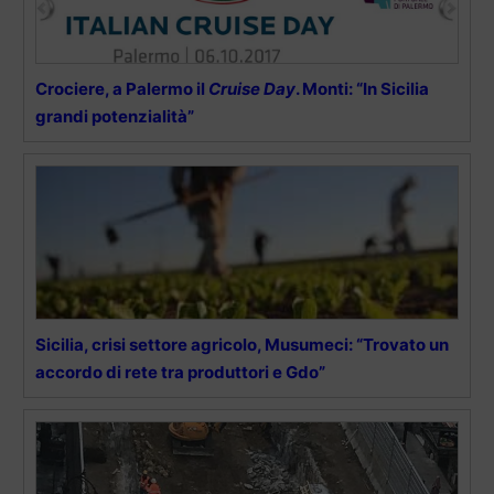
Crociere, a Palermo il
Cruise Day
. Monti: “In Sicilia
grandi potenzialità”
Sicilia, crisi settore agricolo, Musumeci: “Trovato un
accordo di rete tra produttori e Gdo”