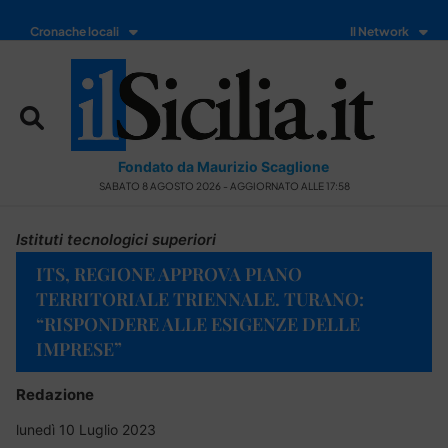
Cronache locali
Il Network
Fondato da Maurizio Scaglione
SABATO 8 AGOSTO 2026 - AGGIORNATO ALLE 17:58
Istituti tecnologici superiori
ITS, REGIONE APPROVA PIANO
TERRITORIALE TRIENNALE. TURANO:
“RISPONDERE ALLE ESIGENZE DELLE
IMPRESE”
Redazione
lunedì 10 Luglio 2023