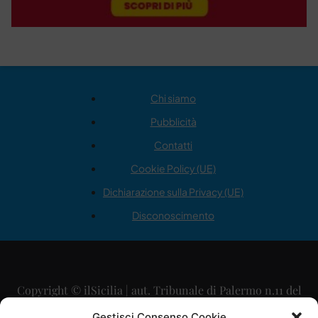
Chi siamo
Pubblicità
Contatti
Cookie Policy (UE)
Dichiarazione sulla Privacy (UE)
Disconoscimento
Copyright © ilSicilia | aut. Tribunale di Palermo n.11 del
29/09/2015
Gestisci Consenso Cookie