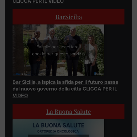
CLICCA PER IL VIDEO
BarSicilia
Fai clic per accettare i
cookie per questo servizio
Bar Sicilia, a Ispica la sfida per il futuro passa
dal nuovo governo della città CLICCA PER IL
VIDEO
La Buona Salute