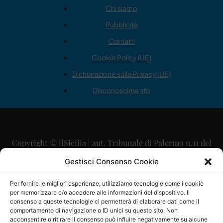
Chi siamo
Pubblicità
Contatti
Cookie Policy (UE)
Dichiarazione sulla Privacy (UE)
Disconoscimento
Copyright © ilSicilia | aut. Tribunale di Palermo n.11 del
29/09/2015
Gestisci Consenso Cookie
Editore: Mercurio Comunicazione Soc. Coop. A.R.L.
Per fornire le migliori esperienze, utilizziamo tecnologie come i cookie
per memorizzare e/o accedere alle informazioni del dispositivo. Il
Direttore Editoriale: Maurizio Scaglione
consenso a queste tecnologie ci permetterà di elaborare dati come il
comportamento di navigazione o ID unici su questo sito. Non
Direttore Responsabile: Maria Calabrese
acconsentire o ritirare il consenso può influire negativamente su alcune