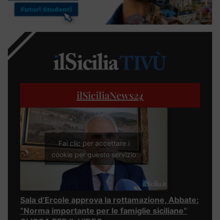
ilSiciliaNews
24
Fai clic per accettare i
cookie per questo servizio
Sala d’Ercole approva la rottamazione, Abbate:
“Norma importante per le famiglie siciliane”