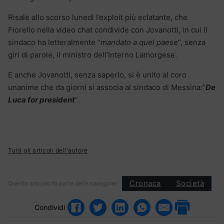
Risale allo scorso lunedì l’exploit più eclatante, che
Fiorello nella video chat condivide con Jovanotti, in cui il
sindaco ha letteralmente “
mandato a quel paese
“, senza
giri di parole, il ministro dell’Interno Lamorgese.
E anche Jovanotti, senza saperlo, si è unito al coro
unanime che da giorni si associa al sindaco di Messina:”
De
Luca for president
“.
Tutti gli articoli dell'autore
Cronaca
Società
Questo articolo fa parte delle categorie:
Condividi