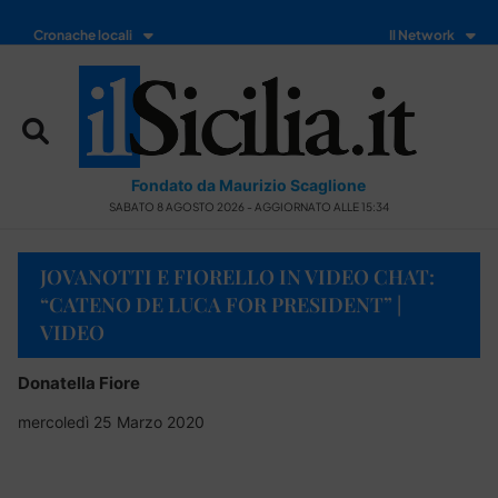
Cronache locali
Il Network
Fondato da Maurizio Scaglione
SABATO 8 AGOSTO 2026 - AGGIORNATO ALLE 15:34
JOVANOTTI E FIORELLO IN VIDEO CHAT:
“CATENO DE LUCA FOR PRESIDENT” |
VIDEO
Donatella Fiore
mercoledì 25 Marzo 2020