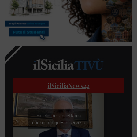
ilSiciliaNews
24
Fai clic per accettare i
cookie per questo servizio