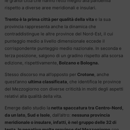
le grandi città che hanno retto meglio alla pandemia
rispetto a diverse aree meridionali e insulari.
Trento è la prima città per qualità della vita
e la sua
provincia rappresenta anche la dinamica che
contraddistingue le altre province del Nord-Est, il cui
punteggio medio a livello dimensionale eccede il
corrispondente punteggio medio nazionale. In seconda e
terza posizione, salgono di un gradino rispetto alla scorsa
edizione, rispettivamente,
Bolzano e Bologna.
Stesso discorso ma all’opposto per
Crotone
, anche
quest’anno
ultima classificata
, che identifica le province
del Mezzogiorno con diverse criticità in molti degli aspetti
relativi alla qualità della vita.
Emerge dallo studio la
netta spaccatura tra Centro-Nord,
da un lato, Sud e Isole
, dall’altro:
nessuna provincia
meridionale o insulare, infatti, è nel gruppo delle 32 di
testa
.
I
n negativo molte province del Mezzogiorno
con