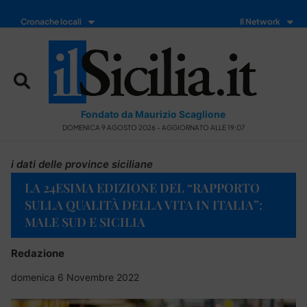
Cronache locali
Il Network
Fondato da Maurizio Scaglione
DOMENICA 9 AGOSTO 2026 - AGGIORNATO ALLE 19:07
i dati delle province siciliane
LA 24ESIMA EDIZIONE DEL “RAPPORTO
SULLA QUALITÀ DELLA VITA IN ITALIA”:
MALE SUD E SICILIA
Redazione
domenica 6 Novembre 2022