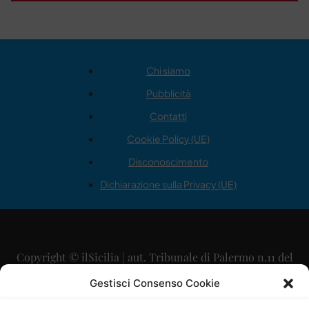
Chi siamo
Pubblicità
Contatti
Cookie Policy (UE)
Disconoscimento
Dichiarazione sulla Privacy (UE)
Copyright © ilSicilia | aut. Tribunale di Palermo n.11 del
29/09/2015
Gestisci Consenso Cookie
Editore: Mercurio Comunicazione Soc. Coop. A.R.L.