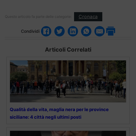
Cronaca
Questo articolo fa parte delle categorie:
Condividi
Articoli Correlati
Qualità della vita, maglia nera per le province
siciliane: 4 città negli ultimi posti