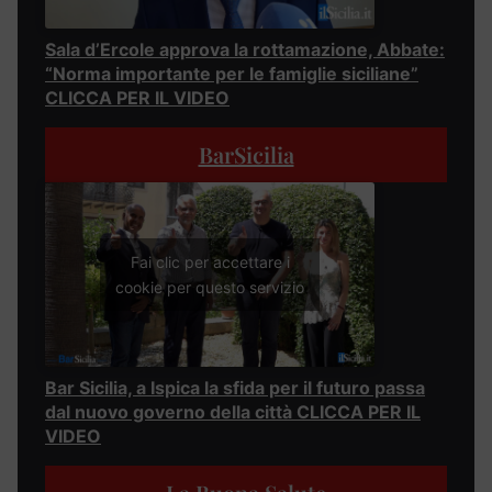
Sala d’Ercole approva la rottamazione, Abbate:
“Norma importante per le famiglie siciliane”
CLICCA PER IL VIDEO
BarSicilia
Fai clic per accettare i
cookie per questo servizio
Bar Sicilia, a Ispica la sfida per il futuro passa
dal nuovo governo della città CLICCA PER IL
VIDEO