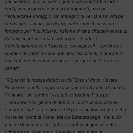
del dissesto con cui siamo giocoforza costretti a fare i
conti, senza ipocrisie senza infingimenti, ma con
risolutezza e coraggio. Un impegno di verità e serietà per
cui da oggi, ancora più di ieri, metteremo il massimo
impegno per individuare, insieme ai tanti cittadini onesti di
Catania, il percorso più idoneo per chiudere
definitivamente con il passato, consapevoli – conclude il
sindaco di Catania – che abbiamo radici forti, maturate in
una città che ha sempre saputo risorgere dalle proprie
ceneri
“.
“
Riguardo la massa debitoria dell’Ente si deve rilevare
l’incertezza nella rappresentazione effettiva dei debiti da
ripianare
” sia perché “
risultati sottostimati
” sia per
“
l’ulteriore insorgenza di debiti in continua evoluzione
esponenziale
“, a rilevarlo è il Pg delle sezioni riunite della
Corte dei conti di Roma,
Marco Boncompagni
, nelle 20
pagine di richiesta di rigetto, accolta dai giudici, della
richiesta del Comune di Catania di annullare la