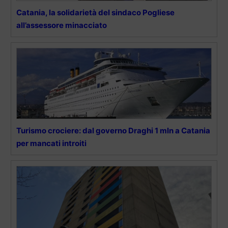
Catania, la solidarietà del sindaco Pogliese
all’assessore minacciato
Turismo crociere: dal governo Draghi 1 mln a Catania
per mancati introiti