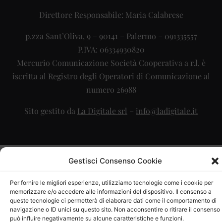
Direttore Responsabile: Maria Calabrese
p.zza Sant’Oliva, 9 – 90141 – Palermo – 091335557
P.IVA: 06334930820
Mercurio Comunicazione Società Cooperativa a r.l. è
iscritta al Registro degli Operatori di Comunicazione al
numero 26988
Sito gestito da
La Digitale srl
–
info@ladigitale.it
Gestisci Consenso Cookie
Per fornire le migliori esperienze, utilizziamo tecnologie come i cookie per
memorizzare e/o accedere alle informazioni del dispositivo. Il consenso a
queste tecnologie ci permetterà di elaborare dati come il comportamento di
navigazione o ID unici su questo sito. Non acconsentire o ritirare il consenso
può influire negativamente su alcune caratteristiche e funzioni.