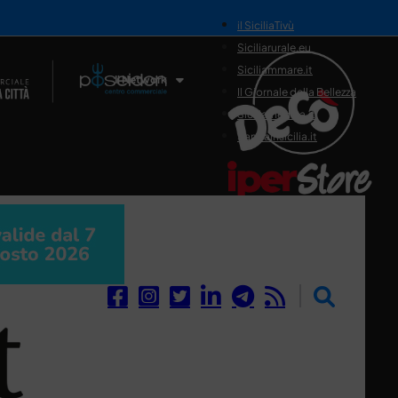
il SiciliaTivù
Siciliarurale.eu
Siciliammare.it
Il Network
Il Giornale della Bellezza
Siciliamedica.it
Sanitainsicilia.it