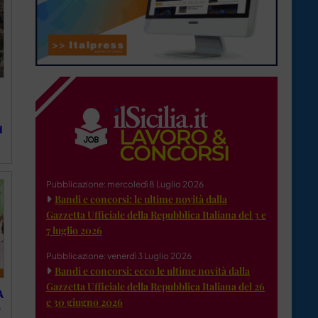
d
Pubblicazione: mercoledì 8 Luglio 2026
Bandi e concorsi: le ultime novità dalla
Gazzetta Ufficiale della Repubblica Italiana del 3 e
7 luglio 2026
Pubblicazione: venerdì 3 Luglio 2026
Bandi e concorsi: ecco le ultime novità dalla
Gazzetta Ufficiale della Repubblica Italiana del 26
A
e 30 giugno 2026
”