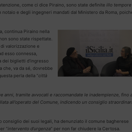
nutenzione, come ci dice Piraino, sono state definite
illo tempore
un notaio e degli ingegneri mandati dal Ministero da Roma, poich
a, continua Piraino nella
 non sono state rispettate.
 di valorizzazione e
 ad esso connessa,
 dei biglietti d’ingresso
a che, va da sé, dovrebbe
questa perla della “
città
ue anni, tramite avvocati e raccomandate le inadempienze, fino 
llata all’operato del Comune, indicendo un consiglio straordinar
tto consiglio dei suoi legali, ha denunziato il comune bagherese
er “
intervento d’urgenza
” per non far chiudere la Certosa.