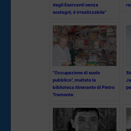
degli Esercenti senza
ra
sostegni, è irrealizzabile”
“Occupazione di suolo
Si
pubblico”, multata la
J
biblioteca itinerante di Pietro
pe
Tramonte