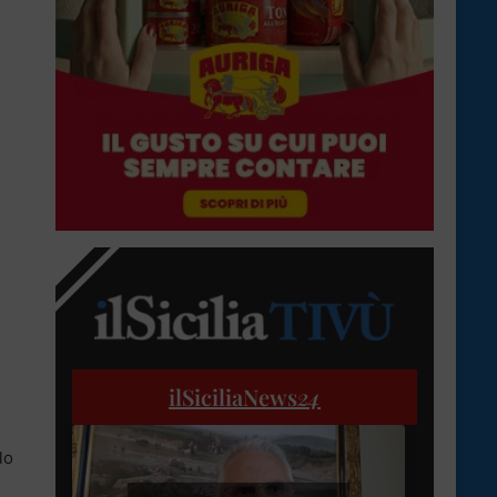
ilSiciliaNews
24
lo