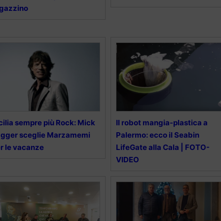
gazzino
cilia sempre più Rock: Mick
Il robot mangia-plastica a
agger sceglie Marzamemi
Palermo: ecco il Seabin
r le vacanze
LifeGate alla Cala | FOTO-
VIDEO