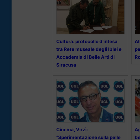
Cultura: protocollo d’intesa
Al
tra Rete museale degli Iblei e
pe
Accademia di Belle Arti di
Ro
Siracusa
Cinema, Virzì:
Ag
“Sperimentazione sulla pelle
be