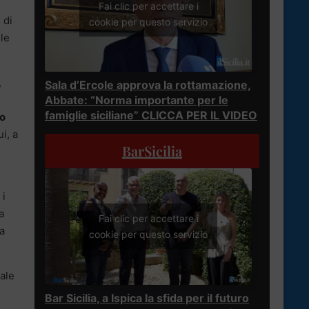
Fai clic per accettare i
 di
cookie per questo servizio
ile
,
Sala d’Ercole approva la rottamazione,
Abbate: “Norma importante per le
famiglie siciliane” CLICCA PER IL VIDEO
o
ui, a
BarSicilia
 i
a
Fai clic per accettare i
a
cookie per questo servizio
ale
Bar Sicilia, a Ispica la sfida per il futuro