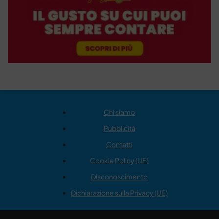
Chi siamo
Pubblicità
Contatti
Cookie Policy (UE)
Disconoscimento
Dichiarazione sulla Privacy (UE)