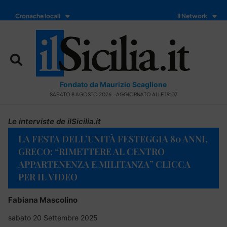
Cronache locali
Il Network
Fondato da Maurizio Scaglione
SABATO 8 AGOSTO 2026 - AGGIORNATO ALLE 19:07
Le interviste de ilSicilia.it
LA FESTA DELL’UNITÀ FESTEGGIA 80 ANNI,
GRECO: “RIMETTERE AL CENTRO
APPARTENENZA E MILITANZA” CLICCA
PER IL VIDEO
Fabiana Mascolino
sabato 20 Settembre 2025