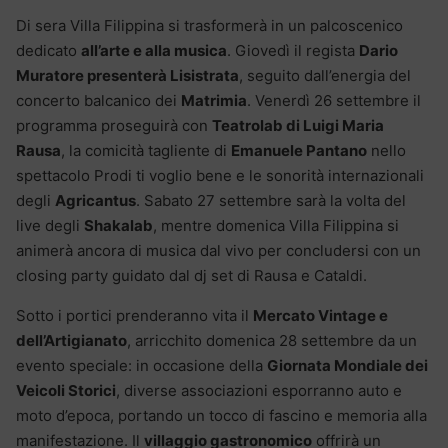
Di sera Villa Filippina si trasformerà in un palcoscenico
dedicato
all
’
arte e alla musica
. Giovedì il regista
Dario
Muratore presenterà Lisistrata
, seguito dall’energia del
concerto balcanico dei
Matrimia
. Venerdì 26 settembre il
programma proseguirà con
Teatrolab di Luigi Maria
Rausa
, la comicità tagliente di
Emanuele Pantano
nello
spettacolo Prodi ti voglio bene e le sonorità internazionali
degli
Agricantus
. Sabato 27 settembre sarà la volta del
live degli
Shakalab
, mentre domenica Villa Filippina si
animerà ancora di musica dal vivo per concludersi con un
closing party guidato dal dj set di Rausa e Cataldi.
Sotto i portici prenderanno vita il
Mercato Vintage e
dell
’
Artigianato
, arricchito domenica 28 settembre da un
evento speciale: in occasione della
Giornata Mondiale dei
Veicoli Storici
, diverse associazioni esporranno auto e
moto d’epoca, portando un tocco di fascino e memoria alla
manifestazione. Il
villaggio gastronomico
offrirà un