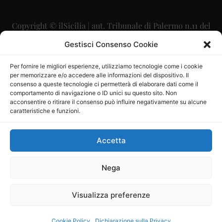
Copyright © ilSicilia | aut. Tribunale di Palermo n.11 del
29/09/2015
Gestisci Consenso Cookie
Editore: Mercurio Comunicazione Soc. Coop. A.R.L.
Per fornire le migliori esperienze, utilizziamo tecnologie come i cookie
per memorizzare e/o accedere alle informazioni del dispositivo. Il
Direttore Editoriale: Maurizio Scaglione
consenso a queste tecnologie ci permetterà di elaborare dati come il
comportamento di navigazione o ID unici su questo sito. Non
Direttore Responsabile: Maria Calabrese
acconsentire o ritirare il consenso può influire negativamente su alcune
caratteristiche e funzioni.
p.zza Sant’Oliva, 9 – 90141 – Palermo – 091335557
P.IVA: 06334930820
Accetta
Mercurio Comunicazione Società Cooperativa a r.l. è
iscritta al Registro degli Operatori di Comunicazione al
Nega
numero 26988
Visualizza preferenze
Sito gestito da
La Digitale srl
–
info@ladigitale.it
Cookie Policy
Dichiarazione sulla Privacy