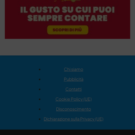
Chi siamo
Pubblicità
Contatti
Cookie Policy (UE)
Disconoscimento
Dichiarazione sulla Privacy (UE)