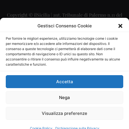
Copyright © ilSicilia | aut. Tribunale di Palermo n.11 del
29/09/2015
Gestisci Consenso Cookie
Editore: Mercurio Comunicazione Soc. Coop. A.R.L.
Per fornire le migliori esperienze, utilizziamo tecnologie come i cookie
per memorizzare e/o accedere alle informazioni del dispositivo. Il
Direttore Editoriale: Maurizio Scaglione
consenso a queste tecnologie ci permetterà di elaborare dati come il
comportamento di navigazione o ID unici su questo sito. Non
Direttore Responsabile: Maria Calabrese
acconsentire o ritirare il consenso può influire negativamente su alcune
caratteristiche e funzioni.
p.zza Sant’Oliva, 9 – 90141 – Palermo – 091335557
P.IVA: 06334930820
Accetta
Mercurio Comunicazione Società Cooperativa a r.l. è
iscritta al Registro degli Operatori di Comunicazione al
Nega
numero 26988
Visualizza preferenze
Sito gestito da
La Digitale srl
–
info@ladigitale.it
Cookie Policy
Dichiarazione sulla Privacy