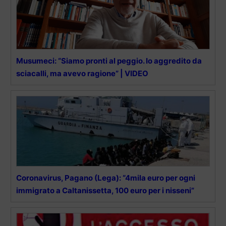
Musumeci: “Siamo pronti al peggio. Io aggredito da
sciacalli, ma avevo ragione” | VIDEO
Coronavirus, Pagano (Lega): “4mila euro per ogni
immigrato a Caltanissetta, 100 euro per i nisseni”