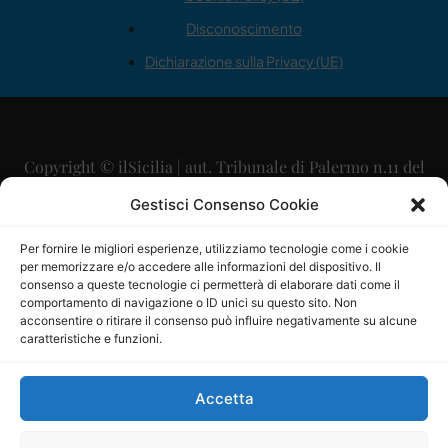
Disconoscimento
Dichiarazione sulla Privacy (UE)
Copyright © ilSicilia | aut. Tribunale di Palermo n.11 del
29/09/2015
Gestisci Consenso Cookie
Editore: Mercurio Comunicazione Soc. Coop. A.R.L.
Per fornire le migliori esperienze, utilizziamo tecnologie come i cookie
per memorizzare e/o accedere alle informazioni del dispositivo. Il
Direttore Editoriale: Maurizio Scaglione
consenso a queste tecnologie ci permetterà di elaborare dati come il
comportamento di navigazione o ID unici su questo sito. Non
Direttore Responsabile: Maria Calabrese
acconsentire o ritirare il consenso può influire negativamente su alcune
caratteristiche e funzioni.
p.zza Sant’Oliva, 9 – 90141 – Palermo – 091335557
P.IVA: 06334930820
Accetta
Mercurio Comunicazione Società Cooperativa a r.l. è
iscritta al Registro degli Operatori di Comunicazione al