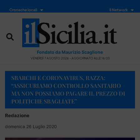
Cronache locali
Il Network
Fondato da Maurizio Scaglione
VENERDÌ 7 AGOSTO 2026 - AGGIORNATO ALLE 16:03
SBARCHI E CORONAVIRUS, RAZZA:
“ASSICURIAMO CONTROLLO SANITARIO
MA NON POSSIAMO PAGARE IL PREZZO DI
POLITICHE SBAGLIATE”
Redazione
domenica 26 Luglio 2020