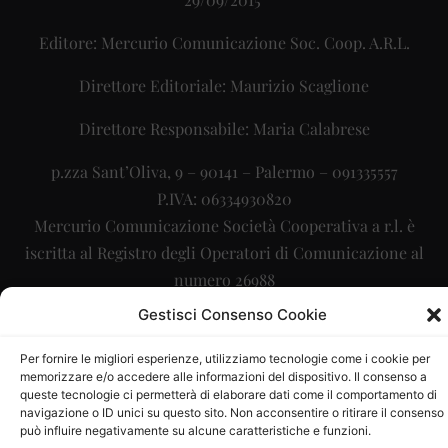
Editore: Mercurio Comunicazione Soc. Coop. A.R.L.
Direttore Editoriale: Maurizio Scaglione
Direttore Responsabile: Maria Calabrese
p.zza Sant’Oliva, 9 – 90141 – Palermo – 091335557
P.IVA: 06334930820
Mercurio Comunicazione Società Cooperativa a r.l. è
iscritta al Registro degli Operatori di Comunicazione al
numero 26988
Gestisci Consenso Cookie
Sito gestito da
La Digitale srl
–
info@ladigitale.it
Per fornire le migliori esperienze, utilizziamo tecnologie come i cookie per
memorizzare e/o accedere alle informazioni del dispositivo. Il consenso a
queste tecnologie ci permetterà di elaborare dati come il comportamento di
navigazione o ID unici su questo sito. Non acconsentire o ritirare il consenso
può influire negativamente su alcune caratteristiche e funzioni.