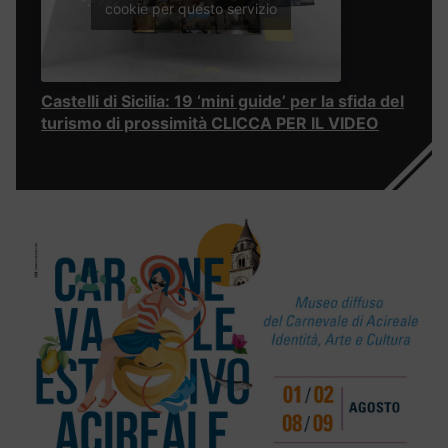
cookie per questo servizio
Castelli di Sicilia: 19 ‘mini guide’ per la sfida del
turismo di prossimità CLICCA PER IL VIDEO