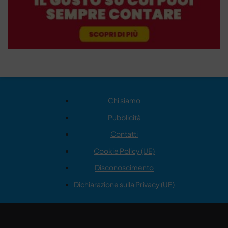
Chi siamo
Pubblicità
Contatti
Cookie Policy (UE)
Disconoscimento
Dichiarazione sulla Privacy (UE)