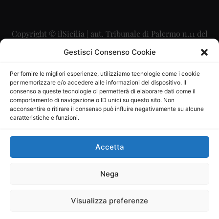
Copyright © ilSicilia | aut. Tribunale di Palermo n.11 del
29/09/2015
Gestisci Consenso Cookie
Editore: Mercurio Comunicazione Soc. Coop. A.R.L.
Per fornire le migliori esperienze, utilizziamo tecnologie come i cookie
per memorizzare e/o accedere alle informazioni del dispositivo. Il
Direttore Editoriale: Maurizio Scaglione
consenso a queste tecnologie ci permetterà di elaborare dati come il
comportamento di navigazione o ID unici su questo sito. Non
Direttore Responsabile: Maria Calabrese
acconsentire o ritirare il consenso può influire negativamente su alcune
caratteristiche e funzioni.
p.zza Sant’Oliva, 9 – 90141 – Palermo – 091335557
P.IVA: 06334930820
Accetta
Mercurio Comunicazione Società Cooperativa a r.l. è
iscritta al Registro degli Operatori di Comunicazione al
Nega
numero 26988
Visualizza preferenze
Sito gestito da
La Digitale srl
–
info@ladigitale.it