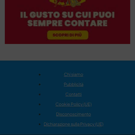
Chi siamo
Pubblicità
Contatti
Cookie Policy (UE)
Disconoscimento
Dichiarazione sulla Privacy (UE)