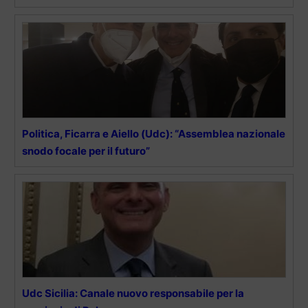
Politica, Ficarra e Aiello (Udc): “Assemblea nazionale
snodo focale per il futuro”
Udc Sicilia: Canale nuovo responsabile per la