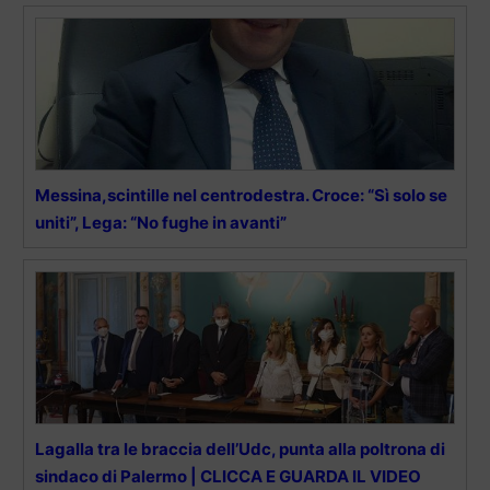
Messina,scintille nel centrodestra. Croce: “Sì solo se
uniti”, Lega: “No fughe in avanti”
Lagalla tra le braccia dell’Udc, punta alla poltrona di
sindaco di Palermo | CLICCA E GUARDA IL VIDEO