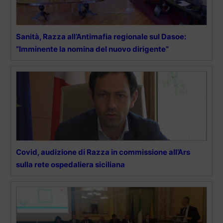
Sanità, Razza all’Antimafia regionale sul Dasoe:
“Imminente la nomina del nuovo dirigente”
Covid, audizione di Razza in commissione all’Ars
sulla rete ospedaliera siciliana