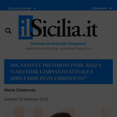
Cronache locali
Il Network
Fondato da Maurizio Scaglione
SABATO 8 AGOSTO 2026 - AGGIORNATO ALLE 11:53
ARS, SANITÀ E PREVISIONI PNRR. RAZZA:
“GARANTIRE L’IMPIANTO ATTUALE E
ARRICCHIRE PIANI FABBISOGNO”
Maria Calabrese
martedì 15 Febbraio 2022