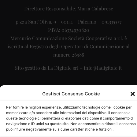
Direttore Responsabile: Maria Calabrese
p.zza Sant’Oliva, 9 – 90141 – Palermo – 091335557
P.IVA: 06334930820
Mercurio Comunicazione Società Cooperativa a r.l. è
iscritta al Registro degli Operatori di Comunicazione al
numero 26988
Sito gestito da
La Digitale srl
–
info@ladigitale.it
Gestisci Consenso Cookie
Per fornire le migliori esperienze, utilizziamo tecnologie come i cookie per
memorizzare e/o accedere alle informazioni del dispositivo. Il consenso a
queste tecnologie ci permetterà di elaborare dati come il comportamento di
navigazione o ID unici su questo sito. Non acconsentire o ritirare il consenso
può influire negativamente su alcune caratteristiche e funzioni.