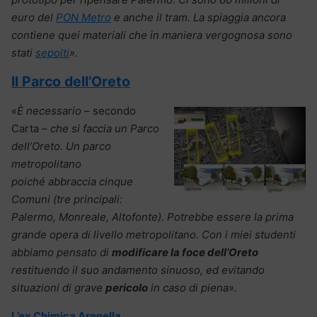
euro del
PON Metro
e anche il tram. La spiaggia ancora
contiene quei materiali che in maniera vergognosa sono
stati
sepolti
».
Il Parco dell’Oreto
«È necessario
– secondo
Carta –
che si faccia un Parco
dell’Oreto. Un parco
metropolitano
poiché abbraccia cinque
Comuni (tre principali:
Palermo, Monreale, Altofonte). Potrebbe essere la prima
grande opera di livello metropolitano. Con i miei studenti
abbiamo pensato di
modificare la foce dell’Oreto
restituendo il suo andamento sinuoso, ed evitando
situazioni di grave
pericolo
in caso di piena».
L’ex Chimica Arenella