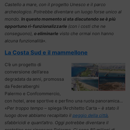
Castello a mare, con il progetto Unesco e il parco
archeologico. Potrebbe diventare un luogo forse unico al
mondo.
In questo momento si sta discutendo se è più
opportuno ri-funzionalizzarle
(con i costi che ne
conseguono),
o eliminarle
visto che ormai non hanno
alcuna funzionalità».
La Costa Sud e il mammellone
C’è un progetto di
conversione dell’area
degradata da anni, promossa
da Federalberghi
Palermo e Confcommercio,
con hotel, aree sportive e perfino una ruota panoramica…
«Per troppo tempo
– spiega l’Architetto Carta –
è stato il
luogo dove abbiamo recapitato il
peggio della città
,
sfabbricidi e quant’altro. Oggi potrebbe diventare il
prototipo per ripensare Palermo. Ci sono 80 milioni di