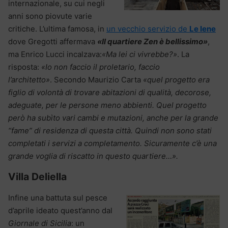
internazionale, su cui negli
anni sono piovute varie
critiche. L’ultima famosa, in
un vecchio servizio de
Le Iene
dove Gregotti affermava
«Il quartiere Zen è bellissimo»
,
ma Enrico Lucci incalzava:
«Ma lei ci vivrebbe?»
. La
risposta:
«Io non faccio il proletario, faccio
l’architetto»
. Secondo Maurizio Carta
«quel progetto era
figlio di volontà di trovare abitazioni di qualità, decorose,
adeguate, per le persone meno abbienti. Quel progetto
però ha subìto vari cambi e mutazioni, anche per la grande
“fame” di residenza di questa città. Quindi non sono stati
completati i servizi a completamento. Sicuramente c’è una
grande voglia di riscatto in questo quartiere…».
Villa Deliella
Infine una battuta sul pesce
d’aprile ideato quest’anno dal
Giornale di Sicilia
: un