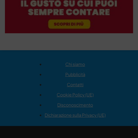
Chi siamo
Pubblicità
Contatti
Cookie Policy (UE)
Disconoscimento
Dichiarazione sulla Privacy (UE)