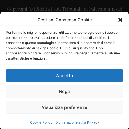
Copyright © ilSicilia | aut. Tribunale di Palermo n.11 del
29/09/2015
Gestisci Consenso Cookie
Editore: Mercurio Comunicazione Soc. Coop. A.R.L.
Per fornire le migliori esperienze, utilizziamo tecnologie come i cookie
per memorizzare e/o accedere alle informazioni del dispositivo. Il
Direttore Editoriale: Maurizio Scaglione
consenso a queste tecnologie ci permetterà di elaborare dati come il
comportamento di navigazione o ID unici su questo sito. Non
Direttore Responsabile: Maria Calabrese
acconsentire o ritirare il consenso può influire negativamente su alcune
caratteristiche e funzioni.
p.zza Sant’Oliva, 9 – 90141 – Palermo – 091335557
P.IVA: 06334930820
Accetta
Mercurio Comunicazione Società Cooperativa a r.l. è
iscritta al Registro degli Operatori di Comunicazione al
Nega
numero 26988
Visualizza preferenze
Sito gestito da
La Digitale srl
–
info@ladigitale.it
Cookie Policy
Dichiarazione sulla Privacy