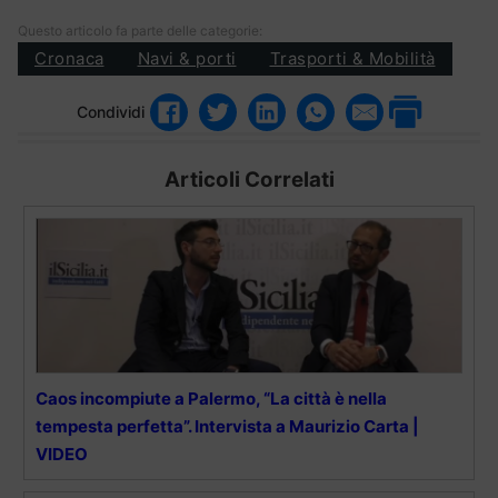
Questo articolo fa parte delle categorie:
Cronaca
Navi & porti
Trasporti & Mobilità
Condividi
Articoli Correlati
Caos incompiute a Palermo, “La città è nella
tempesta perfetta”. Intervista a Maurizio Carta |
VIDEO