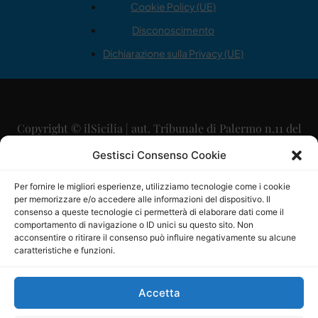
Cookie Policy (UE)
Disconoscimento
Dichiarazione sulla Privacy (UE)
Copyright © ilSicilia | aut. Tribunale di Palermo n.11 del
29/09/2015
Gestisci Consenso Cookie
Editore: Mercurio Comunicazione Soc. Coop. A.R.L.
Per fornire le migliori esperienze, utilizziamo tecnologie come i cookie
per memorizzare e/o accedere alle informazioni del dispositivo. Il
Direttore Editoriale: Maurizio Scaglione
consenso a queste tecnologie ci permetterà di elaborare dati come il
comportamento di navigazione o ID unici su questo sito. Non
Direttore Responsabile: Maria Calabrese
acconsentire o ritirare il consenso può influire negativamente su alcune
caratteristiche e funzioni.
p.zza Sant’Oliva, 9 – 90141 – Palermo – 091335557
P.IVA: 06334930820
Accetta
Mercurio Comunicazione Società Cooperativa a r.l. è