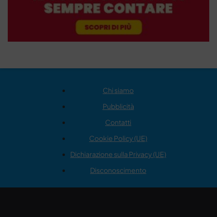
Chi siamo
Pubblicità
Contatti
Cookie Policy (UE)
Dichiarazione sulla Privacy (UE)
Disconoscimento