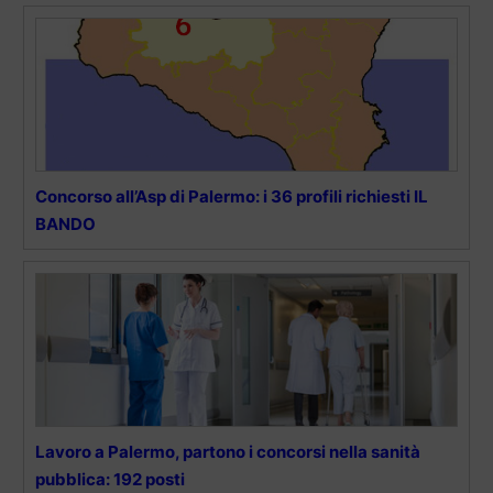
Concorso all’Asp di Palermo: i 36 profili richiesti IL
BANDO
Lavoro a Palermo, partono i concorsi nella sanità
pubblica: 192 posti