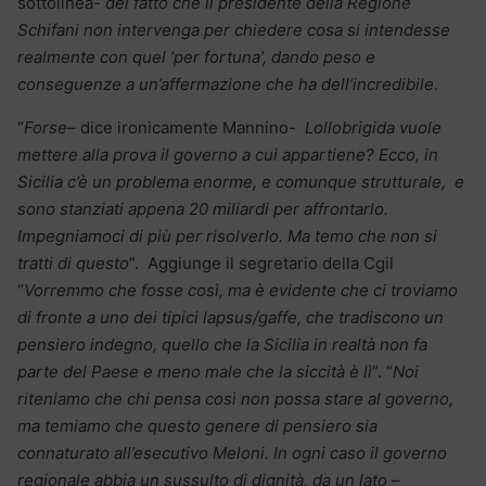
sottolinea-
del fatto che il presidente della Regione
Schifani non intervenga per chiedere cosa si intendesse
realmente con quel ‘per fortuna’, dando peso e
conseguenze a un’affermazione che ha dell’incredibile
.
“
Forse
– dice ironicamente Mannino-
Lollobrigida vuole
mettere alla prova il governo a cui appartiene? Ecco, in
Sicilia c’è un problema enorme, e comunque strutturale, e
sono stanziati appena 20 miliardi per affrontarlo.
Impegniamoci di più per risolverlo. Ma temo che non si
tratti di questo
”. Aggiunge il segretario della Cgil
“
Vorremmo che fosse così, ma è evidente che ci troviamo
di fronte a uno dei tipici lapsus/gaffe, che tradiscono un
pensiero indegno, quello che la Sicilia in realtà non fa
parte del Paese e meno male che la siccità è lì
”. “
Noi
riteniamo che chi pensa così non possa stare al governo,
ma temiamo che questo genere di pensiero sia
connaturato all’esecutivo Meloni. In ogni caso il governo
regionale abbia un sussulto di dignità, da un lato
–