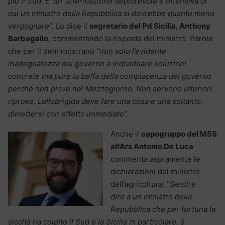
più il Sud. E’ un’ affermazione deplorevole e offensiva di
cui un ministro della Repubblica si dovrebbe quanto meno
vergognare
“. Lo dice il
segretario del Pd Sicilia, Anthony
Barbagallo
, commentando la risposta del ministro. Parole
che per il dem mostrano
“non solo l’evidente
inadeguatezza del governo a individuare soluzioni
concrete ma pure la beffa della compiacenza del governo
perché non piove nel Mezzogiorno
.
Non servono ulteriori
riprove, Lollobrigida deve fare una cosa e una soltanto:
dimettersi con effetto immediato”.
Anche il
capogruppo del M5S
all’Ars Antonio De Luca
commenta aspramente le
dichiarazioni del ministro
dell’agricoltura: “
Sentire
dire
a un ministro della
Repubblica che per fortuna la
siccità ha colpito il Sud e la Sicilia in particolare, è