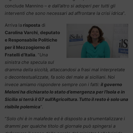
conclude Mannino –
e dall’altro si adoperi per tutti gli
interventi che sono necessari ad affrontare la crisi idrica
”.
Arriva la
risposta
di
Carolina Varchi
,
deputato
e Responsabile Politiche
per il Mezzogiorno di
Fratelli d’Italia
. “
Una
sinistra che specula sul
dramma della siccità, attaccandosi a frasi mal interpretate
o decontestualizzate, fa solo del male ai siciliani. Noi
invece amiamo rispondere sempre con i fatti:
il governo
Meloni ha dichiarato lo stato d’emergenza per l’Isola e in
Sicilia si terrà il G7 sull’Agricoltura. Tutto il resto è solo una
risibile polemica
“.
“
Solo chi è in malafede ed è disposto a strumentalizzare i
drammi per qualche titolo di giornale
può spingersi a