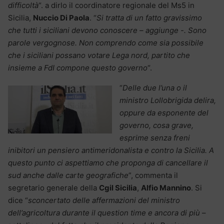
difficoltà
“. a dirlo il coordinatore regionale del Ms5 in
Sicilia,
Nuccio Di Paola
. “
Si tratta di un fatto gravissimo
che tutti i siciliani devono conoscere – aggiunge -. Sono
parole vergognose. Non comprendo come sia possibile
che i siciliani possano votare Lega nord, partito che
insieme a FdI compone questo governo
“.
“
Delle due l’una o il
ministro Lollobrigida delira,
oppure da esponente del
governo, cosa grave,
esprime senza freni
inibitori un pensiero antimeridonalista e contro la Sicilia. A
questo punto ci aspettiamo che proponga di cancellare il
sud anche dalle carte geografiche
”, commenta il
segretario generale della
Cgil Sicilia
,
Alfio Mannino
. Si
dice “
sconcertato delle affermazioni del ministro
dell’agricoltura durante il question time e ancora di più
–