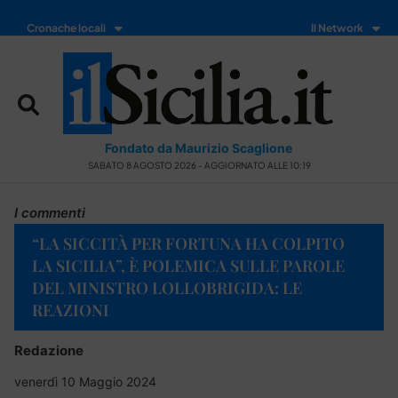
Cronache locali
Il Network
Fondato da Maurizio Scaglione
SABATO 8 AGOSTO 2026 - AGGIORNATO ALLE 10:19
I commenti
“LA SICCITÀ PER FORTUNA HA COLPITO
LA SICILIA”, È POLEMICA SULLE PAROLE
DEL MINISTRO LOLLOBRIGIDA: LE
REAZIONI
Redazione
venerdì 10 Maggio 2024