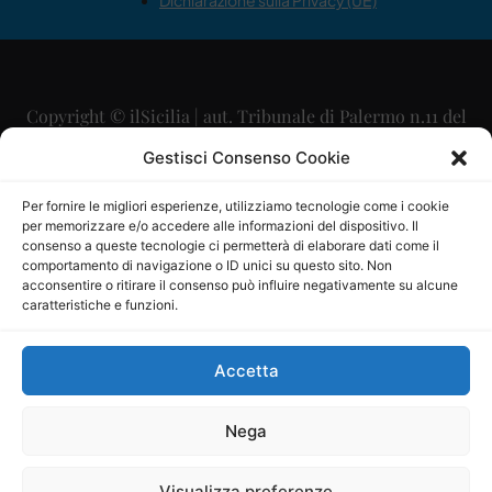
Dichiarazione sulla Privacy (UE)
Copyright © ilSicilia | aut. Tribunale di Palermo n.11 del
29/09/2015
Gestisci Consenso Cookie
Editore: Mercurio Comunicazione Soc. Coop. A.R.L.
Per fornire le migliori esperienze, utilizziamo tecnologie come i cookie
per memorizzare e/o accedere alle informazioni del dispositivo. Il
Direttore Editoriale: Maurizio Scaglione
consenso a queste tecnologie ci permetterà di elaborare dati come il
comportamento di navigazione o ID unici su questo sito. Non
Direttore Responsabile: Maria Calabrese
acconsentire o ritirare il consenso può influire negativamente su alcune
caratteristiche e funzioni.
p.zza Sant’Oliva, 9 – 90141 – Palermo – 091335557
P.IVA: 06334930820
Accetta
Mercurio Comunicazione Società Cooperativa a r.l. è
iscritta al Registro degli Operatori di Comunicazione al
Nega
numero 26988
Visualizza preferenze