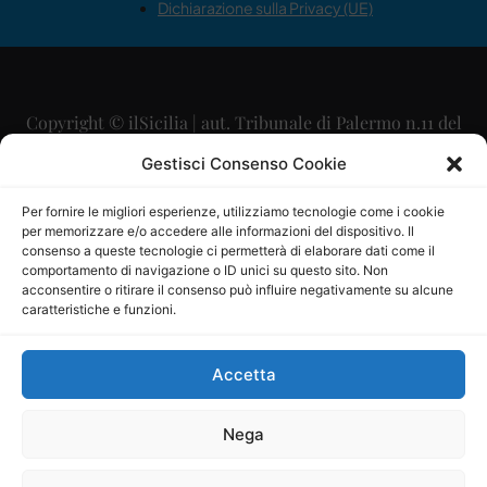
Dichiarazione sulla Privacy (UE)
Copyright © ilSicilia | aut. Tribunale di Palermo n.11 del
29/09/2015
Gestisci Consenso Cookie
Editore: Mercurio Comunicazione Soc. Coop. A.R.L.
Per fornire le migliori esperienze, utilizziamo tecnologie come i cookie
per memorizzare e/o accedere alle informazioni del dispositivo. Il
Direttore Editoriale: Maurizio Scaglione
consenso a queste tecnologie ci permetterà di elaborare dati come il
comportamento di navigazione o ID unici su questo sito. Non
Direttore Responsabile: Maria Calabrese
acconsentire o ritirare il consenso può influire negativamente su alcune
caratteristiche e funzioni.
p.zza Sant’Oliva, 9 – 90141 – Palermo – 091335557
P.IVA: 06334930820
Accetta
Mercurio Comunicazione Società Cooperativa a r.l. è
iscritta al Registro degli Operatori di Comunicazione al
Nega
numero 26988