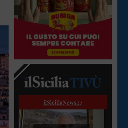
ilSiciliaNews
24