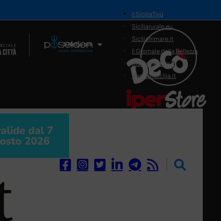
il SiciliaTivù
Siciliarurale.eu
Siciliammare.it
Il Network
Il Giornale della Bellezza
Siciliamedica.it
Sanitainsicilia.it