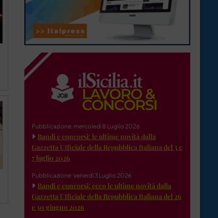
Pubblicazione: mercoledì 8 Luglio 2026
Bandi e concorsi: le ultime novità dalla
Gazzetta Ufficiale della Repubblica Italiana del 3 e
7 luglio 2026
Pubblicazione: venerdì 3 Luglio 2026
Bandi e concorsi: ecco le ultime novità dalla
Gazzetta Ufficiale della Repubblica Italiana del 26
e 30 giugno 2026