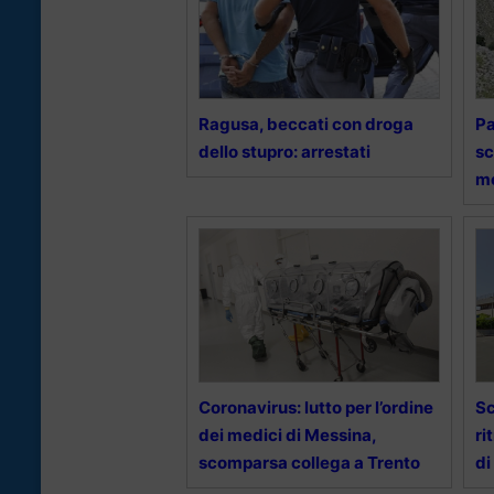
Ragusa, beccati con droga
Pa
dello stupro: arrestati
sc
me
Coronavirus: lutto per l’ordine
Sc
dei medici di Messina,
ri
scomparsa collega a Trento
di