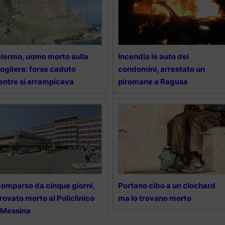
lermo, uomo morto sulla
Incendia le auto dei
ogliera: forse caduto
condomini, arrestato un
ntre si arrampicava
piromane a Ragusa
omparso da cinque giorni,
Portano cibo a un clochard
trovato morto al Policlinico
ma lo trovano morto
 Messina