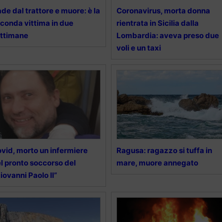
de dal trattore e muore: è la
Coronavirus, morta donna
conda vittima in due
rientrata in Sicilia dalla
ttimane
Lombardia: aveva preso due
voli e un taxi
vid, morto un infermiere
Ragusa: ragazzo si tuffa in
l pronto soccorso del
mare, muore annegato
iovanni Paolo II”