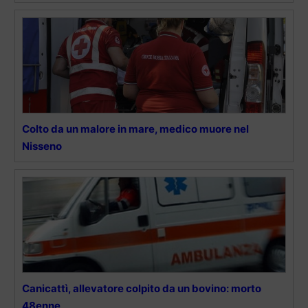
Colto da un malore in mare, medico muore nel
Nisseno
Canicattì, allevatore colpito da un bovino: morto
48enne