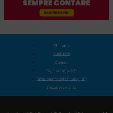
Chi siamo
Pubblicità
Contatti
Cookie Policy (UE)
Dichiarazione sulla Privacy (UE)
Disconoscimento