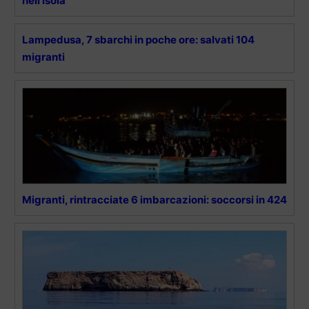
nell’isola
Lampedusa, 7 sbarchi in poche ore: salvati 104
migranti
Migranti, rintracciate 6 imbarcazioni: soccorsi in 424