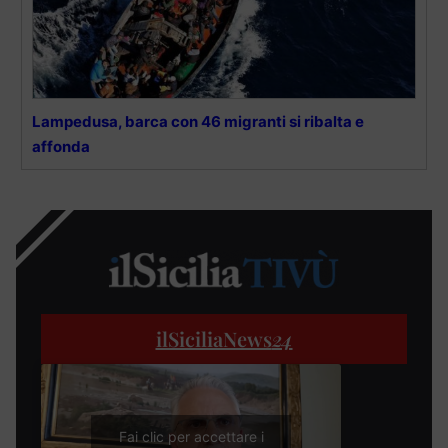
Lampedusa, barca con 46 migranti si ribalta e
affonda
ilSiciliaNews
24
Fai clic per accettare i