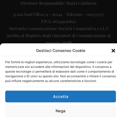
Direttore Responsabile: Maria Calabrese
p.zza Sant’Oliva, 9 – 90141 – Palermo – 091335557
P.IVA: 06334930820
Mercurio Comunicazione Società Cooperativa a r.l. è
iscritta al Registro degli Operatori di Comunicazione al
numero 26988
Gestisci Consenso Cookie
Sito gestito da
La Digitale srl
–
info@ladigitale.it
Per fornire le migliori esperienze, utilizziamo tecnologie come i cookie per
memorizzare e/o accedere alle informazioni del dispositivo. Il consenso a
queste tecnologie ci permetterà di elaborare dati come il comportamento di
navigazione o ID unici su questo sito. Non acconsentire o ritirare il consenso
può influire negativamente su alcune caratteristiche e funzioni.
Accetta
Nega