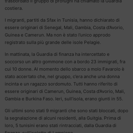
trasbordato il gruppo di profughi ha chiamato la Guardia
costiera.
I migranti, partiti da Sfax in Tunisia, hanno dichiarato di
essere originari di Senegal, Mali, Gambia, Costa d’Avorio,
Guinea e Camerun. Ma non è stato l’unico approdo
registrato sulla più grande delle isole Pelagie.
In mattinata, la Guardia di finanza ha intercettato e
soccorso un altro gommone con a bordo 23 immigrati, fra
cui 10 donne. Al momento dello sbarco a molo Favarolo è
stato accertato che, nel gruppo, c’era anche una donna
incinta e un ragazzo sordomuto. Tutti hanno riferito di
essere originari di Camerun, Guinea, Costa d’Avorio, Mali,
Gambia e Burkina Faso. Ieri, sull’isola, erano giunti in 55.
Gli ultimi sono stati 9 migranti che sono stati bloccati, dopo
la segnalazione di alcuni residenti, alla Guitgia. Prima di
loro, 5 tunisini erano stati rintracciati, dalla Guardia di
finanza, sull’isolotto di Lampione.