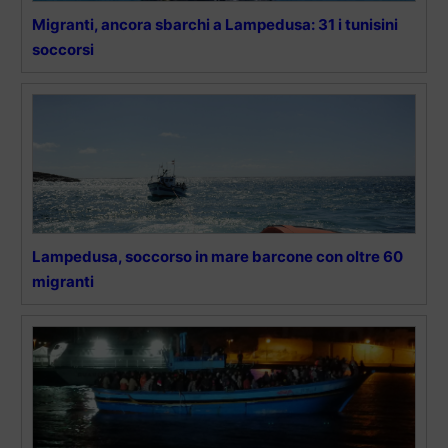
Migranti, ancora sbarchi a Lampedusa: 31 i tunisini
soccorsi
Lampedusa, soccorso in mare barcone con oltre 60
migranti