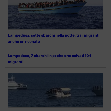
Lampedusa, sette sbarchi nella notte: tra i migranti
anche un neonato
Lampedusa, 7 sbarchi in poche ore: salvati 104
migranti