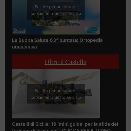
Fai clic per accettare i
cookie per questo servizio
La Buona Salute 63° puntata: Ortopedia
oncologica
Oltre il Castello
Fai clic per accettare i
cookie per questo servizio
Castelli di Sicilia: 19 ‘mini guide’ per la sfida del
turismo di prossimità CLICCA PER IL VIDEO