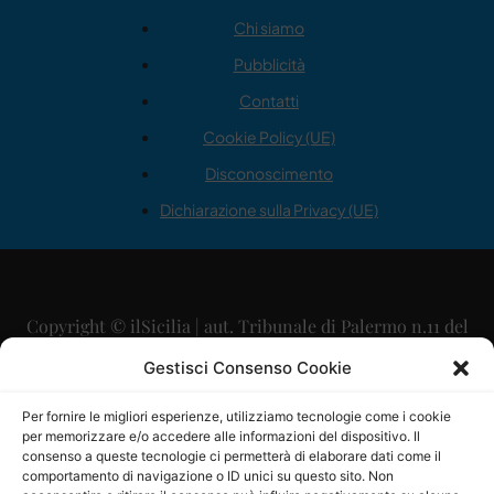
Chi siamo
Pubblicità
Contatti
Cookie Policy (UE)
Disconoscimento
Dichiarazione sulla Privacy (UE)
Copyright © ilSicilia | aut. Tribunale di Palermo n.11 del
29/09/2015
Gestisci Consenso Cookie
Editore: Mercurio Comunicazione Soc. Coop. A.R.L.
Per fornire le migliori esperienze, utilizziamo tecnologie come i cookie
per memorizzare e/o accedere alle informazioni del dispositivo. Il
Direttore Editoriale: Maurizio Scaglione
consenso a queste tecnologie ci permetterà di elaborare dati come il
comportamento di navigazione o ID unici su questo sito. Non